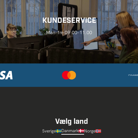
KUNDESERVICE
Man-fre 09.00-11.00
Vælg land
Danmark
Sverige
Norge