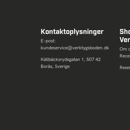
Kontaktoplysninger
Sh
Ve
E-post:
kundeservice@verktygsboden.dk
Om
Rece
Källbäcksrydsgatan 1, 507 42
Borås, Sverige
Rese