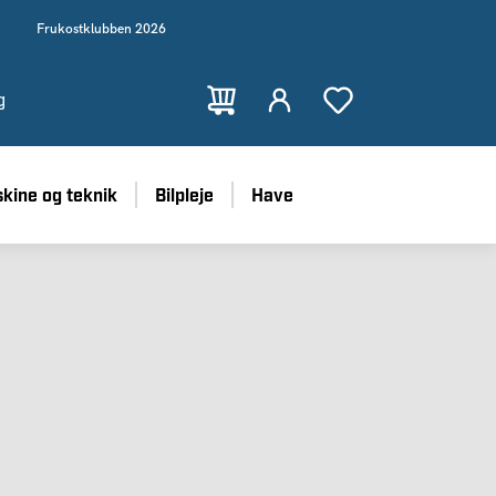
Frukostklubben 2026
g
kine og teknik
Bilpleje
Have