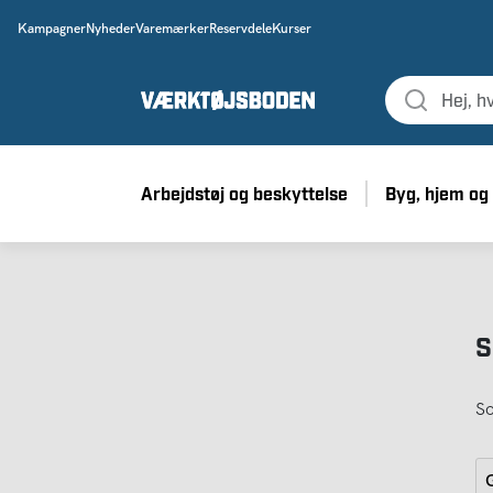
Kampagner
Nyheder
Varemærker
Reservdele
Kurser
Arbejdstøj og beskyttelse
Byg, hjem og
S
So
G