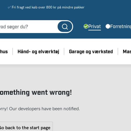
✅ Fri fragt ved køb over 800 kr på mindre pakker
Privat
Forretnin
 hus
Hånd- og elværktøj
Garage og værksted
Mas
omething went wrong!
rry! Our developers have been notified.
o back to the start page