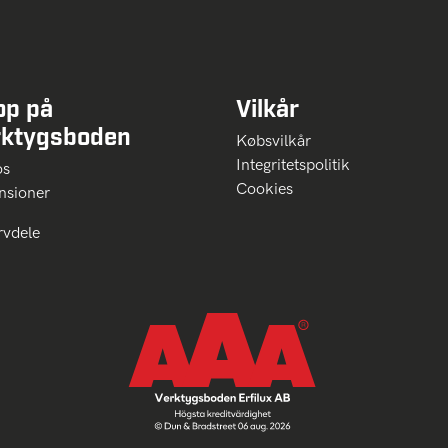
op på
Vilkår
rktygsboden
Købsvilkår
Integritetspolitik
 os
Cookies
nsioner
rvdele