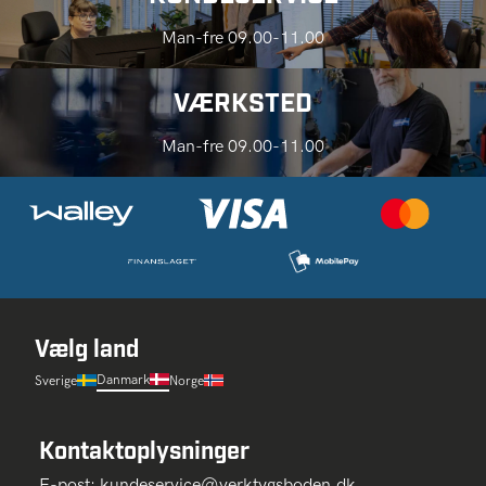
Man-fre 09.00-11.00
VÆRKSTED
Man-fre 09.00-11.00
Vælg land
Danmark
Sverige
Norge
Kontaktoplysninger
E-post:
kundeservice@verktygsboden.dk