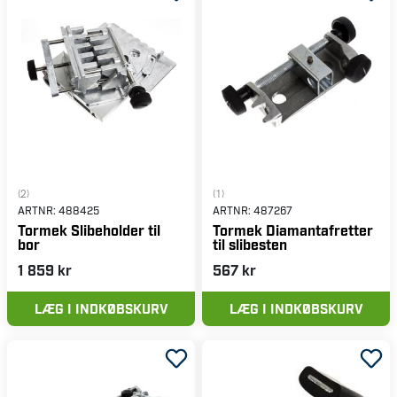
(2)
(1)
ARTNR:
488425
ARTNR:
487267
Tormek Slibeholder til
Tormek Diamantafretter
bor
til slibesten
1 859 kr
567 kr
LÆG I INDKØBSKURV
LÆG I INDKØBSKURV