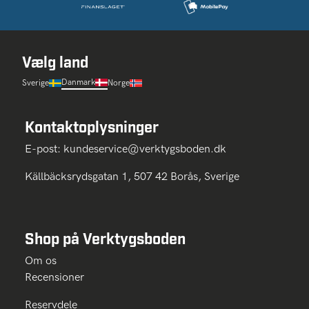
Vælg land
Danmark
Sverige
Norge
Kontaktoplysninger
E-post:
kundeservice@verktygsboden.dk
Källbäcksrydsgatan 1, 507 42 Borås, Sverige
Shop på Verktygsboden
Om os
Recensioner
Reservdele