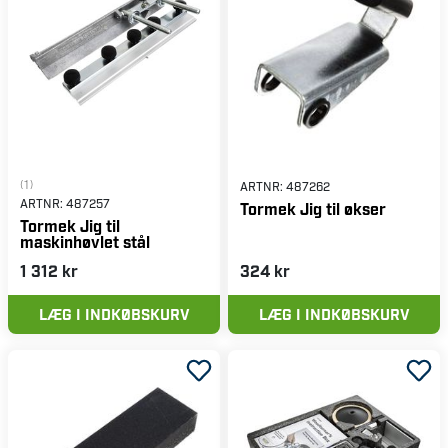
(1)
ARTNR:
487262
ARTNR:
487257
Tormek Jig til økser
Tormek Jig til
maskinhøvlet stål
1 312 kr
324 kr
LÆG I INDKØBSKURV
LÆG I INDKØBSKURV