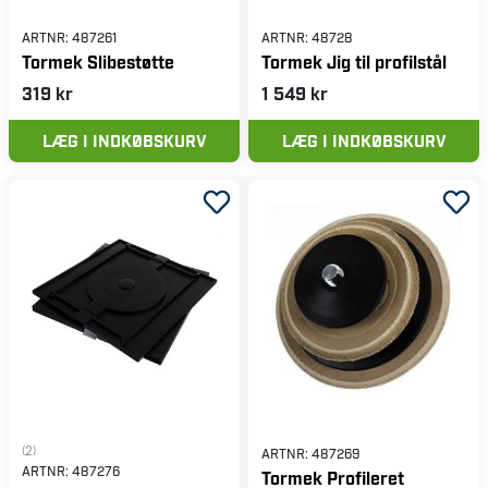
ARTNR:
487261
ARTNR:
48728
Tormek Slibestøtte
Tormek Jig til profilstål
319 kr
1 549 kr
LÆG I INDKØBSKURV
LÆG I INDKØBSKURV
(2)
ARTNR:
487269
ARTNR:
487276
Tormek Profileret