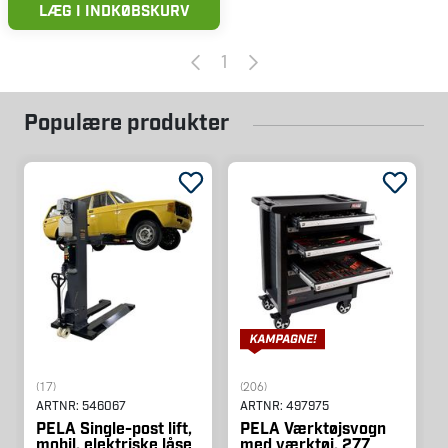
LÆG I INDKØBSKURV
1
Populære produkter
(17)
(206)
ARTNR:
546067
ARTNR:
497975
PELA Single-post lift,
PELA Værktøjsvogn
mobil, elektriske låse
med værktøj, 277