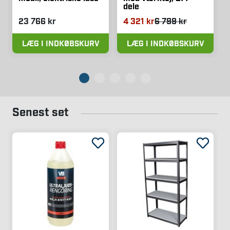
dele
23 766 kr
4 321 kr
6 799 kr
LÆG I INDKØBSKURV
LÆG I INDKØBSKURV
Senest set