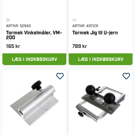
(2)
(1)
ARTNR:
52940
ARTNR:
497231
Tormek Vinkelmåler, VM-
Tormek Jig til U-jern
200
165 kr
789 kr
LÆG I INDKØBSKURV
LÆG I INDKØBSKURV