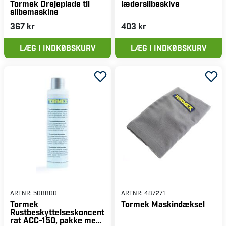
læderslibeskive
Tormek Drejeplade til
slibemaskine
367 kr
403 kr
LÆG I INDKØBSKURV
LÆG I INDKØBSKURV
ARTNR:
508800
ARTNR:
487271
Tormek
Tormek Maskindæksel
Rustbeskyttelseskoncent
rat ACC-150, pakke med