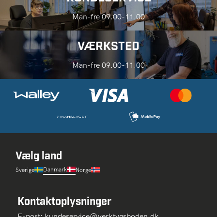
Man-fre 09.00-11.00
VÆRKSTED
Man-fre 09.00-11.00
Vælg land
Danmark
Sverige
Norge
Kontaktoplysninger
E-post:
kundeservice@verktygsboden.dk