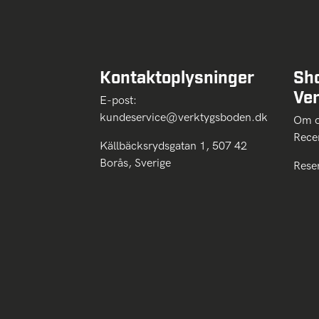
Kontaktoplysninger
Sh
Ve
E-post:
kundeservice@verktygsboden.dk
Om
Rece
Källbäcksrydsgatan 1, 507 42
Borås, Sverige
Rese