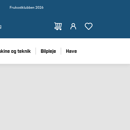
Frukostklubben 2026
g
kine og teknik
Bilpleje
Have