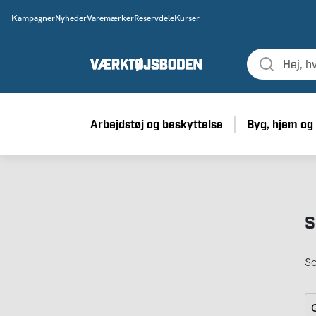
Kampagner
Nyheder
Varemærker
Reservdele
Kurser
Arbejdstøj og beskyttelse
Byg, hjem og
S
So
G