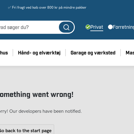
✅ Fri fragt ved køb over 800 kr på mindre pakker
Privat
Forretnin
 hus
Hånd- og elværktøj
Garage og værksted
Mas
omething went wrong!
rry! Our developers have been notified.
o back to the start page