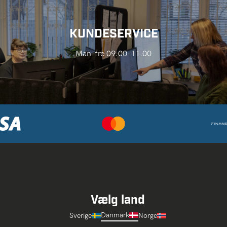
KUNDESERVICE
Man-fre 09.00-11.00
Vælg land
Danmark
Sverige
Norge