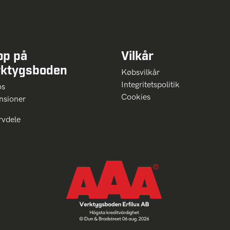
op på
Vilkår
rktygsboden
Købsvilkår
Integritetspolitik
 os
Cookies
nsioner
rvdele