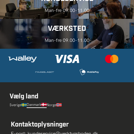
Man-fre 09.00-11.00
VÆRKSTED
Man-fre 09.00-11.00
Vælg land
Danmark
Sverige
Norge
Kontaktoplysninger
E-post:
kundeservice@verktygsboden.dk