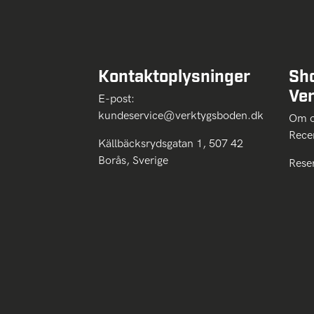
Kontaktoplysninger
Sh
Ve
E-post:
kundeservice@verktygsboden.dk
Om
Rece
Källbäcksrydsgatan 1, 507 42
Borås, Sverige
Rese