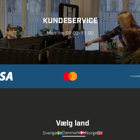
KUNDESERVICE
Man-fre 09.00-11.00
Vælg land
Danmark
Sverige
Norge