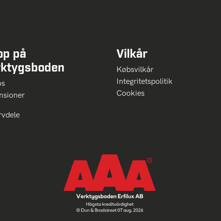
op på
Vilkår
rktygsboden
Købsvilkår
Integritetspolitik
 os
Cookies
nsioner
rvdele