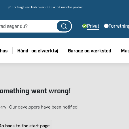
✅ Fri fragt ved køb over 800 kr på mindre pakker
Privat
Forretnin
 hus
Hånd- og elværktøj
Garage og værksted
Mas
omething went wrong!
rry! Our developers have been notified.
o back to the start page