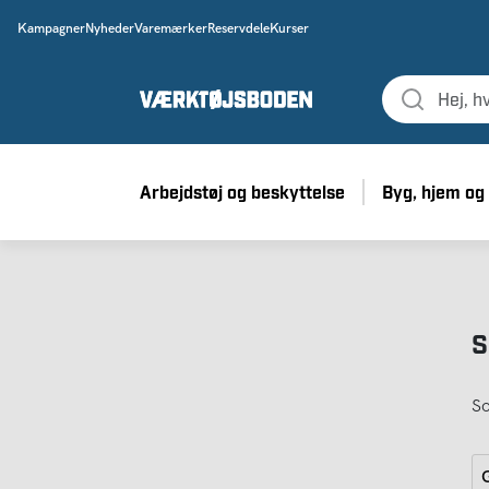
Kampagner
Nyheder
Varemærker
Reservdele
Kurser
Arbejdstøj og beskyttelse
Byg, hjem og
S
So
G