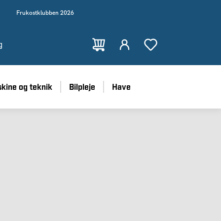
Frukostklubben 2026
g
kine og teknik
Bilpleje
Have