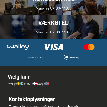
Man-fre 09.00-11.00
VÆRKSTED
Man-fre 09.00-11.00
Vælg land
Danmark
Sverige
Norge
Kontaktoplysninger
E-post:
kundeservice@verktygsboden.dk