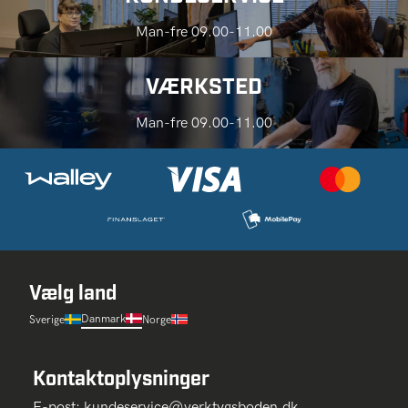
Man-fre 09.00-11.00
VÆRKSTED
Man-fre 09.00-11.00
Vælg land
Danmark
Sverige
Norge
Kontaktoplysninger
E-post:
kundeservice@verktygsboden.dk