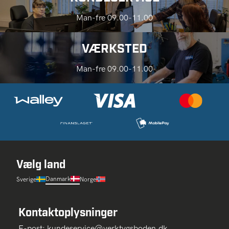
Man-fre 09.00-11.00
VÆRKSTED
Man-fre 09.00-11.00
Vælg land
Danmark
Sverige
Norge
Kontaktoplysninger
E-post:
kundeservice@verktygsboden.dk