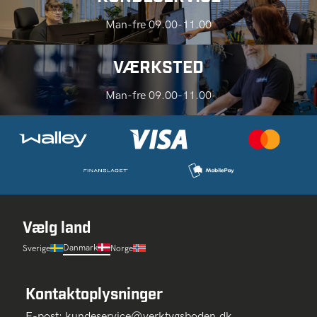
Man-fre 09.00-11.00
VÆRKSTED
Man-fre 09.00-11.00
Vælg land
Danmark
Sverige
Norge
Kontaktoplysninger
E-post:
kundeservice@verktygsboden.dk