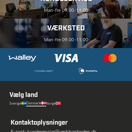
Man-fre 09.00-11.00
VÆRKSTED
Man-fre 09.00-11.00
Vælg land
Danmark
Sverige
Norge
Kontaktoplysninger
E-post:
kundeservice@verktygsboden.dk