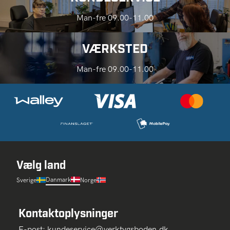
Man-fre 09.00-11.00
VÆRKSTED
Man-fre 09.00-11.00
Vælg land
Danmark
Sverige
Norge
Kontaktoplysninger
E-post:
kundeservice@verktygsboden.dk