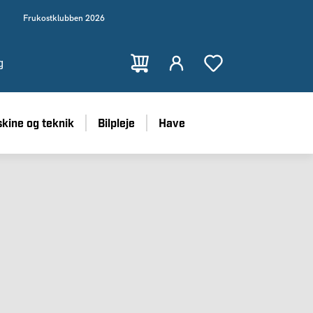
Frukostklubben 2026
g
kine og teknik
Bilpleje
Have