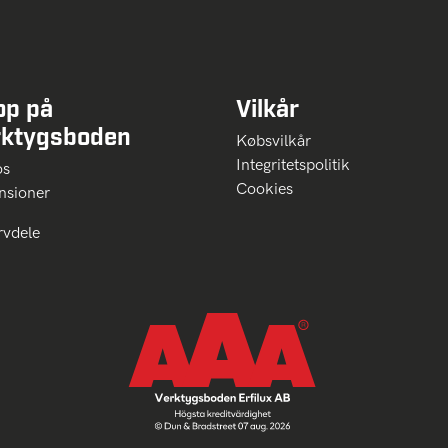
op på
Vilkår
rktygsboden
Købsvilkår
Integritetspolitik
 os
Cookies
nsioner
rvdele