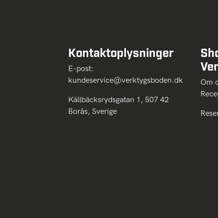
Kontaktoplysninger
Sh
Ve
E-post:
kundeservice@verktygsboden.dk
Om
Rece
Källbäcksrydsgatan 1, 507 42
Borås, Sverige
Rese