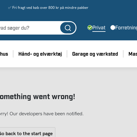
✅ Fri fragt ved køb over 800 kr på mindre pakker
Privat
Forretnin
 hus
Hånd- og elværktøj
Garage og værksted
Mas
omething went wrong!
rry! Our developers have been notified.
o back to the start page