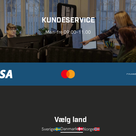
KUNDESERVICE
Man-fre 09.00-11.00
Vælg land
Danmark
Sverige
Norge