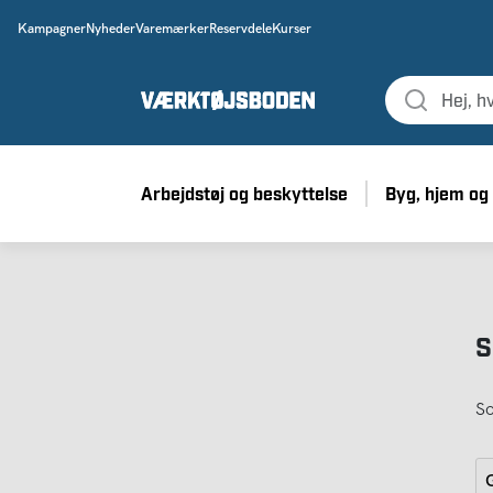
Kampagner
Nyheder
Varemærker
Reservdele
Kurser
Arbejdstøj og beskyttelse
Byg, hjem og
S
So
G