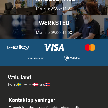
Man-fre 09.00-11.00
VÆRKSTED
Man-fre 09.00-11.00
Vælg land
Danmark
Sverige
Norge
Kontaktoplysninger
E-post:
kundeservice@verktygsboden.dk