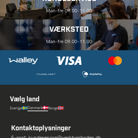
Man-fre 09.00-11.00
VÆRKSTED
Man-fre 09.00-11.00
Vælg land
Danmark
Sverige
Norge
Kontaktoplysninger
E-post:
kundeservice@verktygsboden.dk