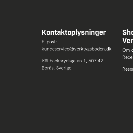
Kontaktoplysninger
Sh
Ve
E-post:
kundeservice@verktygsboden.dk
Om
Rece
Källbäcksrydsgatan 1, 507 42
Borås, Sverige
Rese