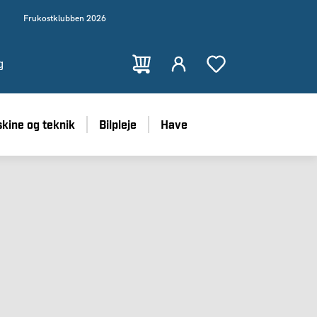
Frukostklubben 2026
g
kine og teknik
Bilpleje
Have