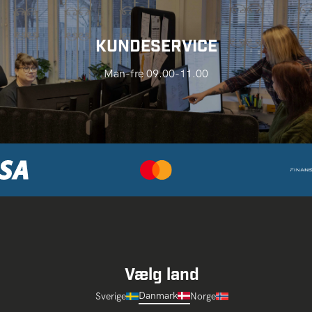
KUNDESERVICE
Man-fre 09.00-11.00
Vælg land
Danmark
Sverige
Norge