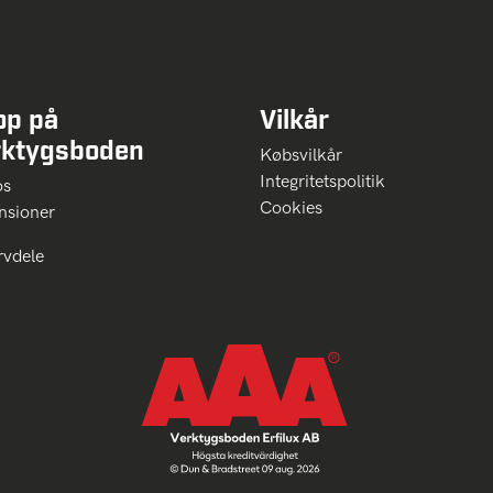
op på
Vilkår
rktygsboden
Købsvilkår
Integritetspolitik
 os
Cookies
nsioner
rvdele