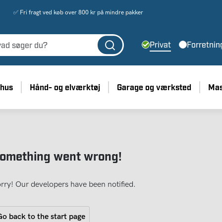
✅ Fri fragt ved køb over 800 kr på mindre pakker
Privat
Forretnin
 hus
Hånd- og elværktøj
Garage og værksted
Mas
omething went wrong!
rry! Our developers have been notified.
o back to the start page