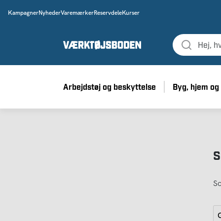
Kampagner
Nyheder
Varemærker
Reservdele
Kurser
Arbejdstøj og beskyttelse
Byg, hjem og
S
So
G