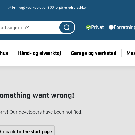
✅ Fri fragt ved køb over 800 kr på mindre pakker
Privat
Forretnin
 hus
Hånd- og elværktøj
Garage og værksted
Mas
omething went wrong!
rry! Our developers have been notified.
o back to the start page