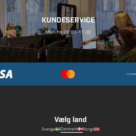
KUNDESERVICE
Man-fre 09.00-11.00
Vælg land
Danmark
Sverige
Norge