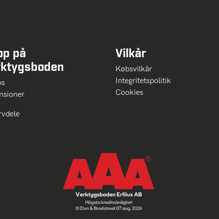
op på
Vilkår
rktygsboden
Købsvilkår
Integritetspolitik
 os
Cookies
nsioner
rvdele