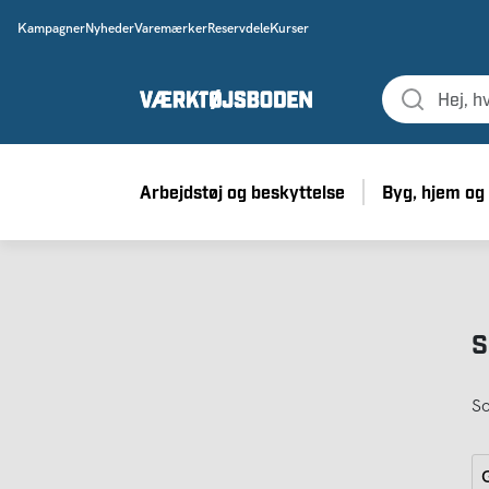
Kampagner
Nyheder
Varemærker
Reservdele
Kurser
Arbejdstøj og beskyttelse
Byg, hjem og
S
So
G