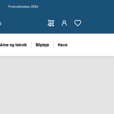
Frukostklubben 2026
g
kine og teknik
Bilpleje
Have