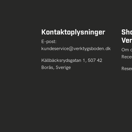
Kontaktoplysninger
Sh
Ve
E-post:
kundeservice@verktygsboden.dk
Om
Rece
Källbäcksrydsgatan 1, 507 42
Borås, Sverige
Rese