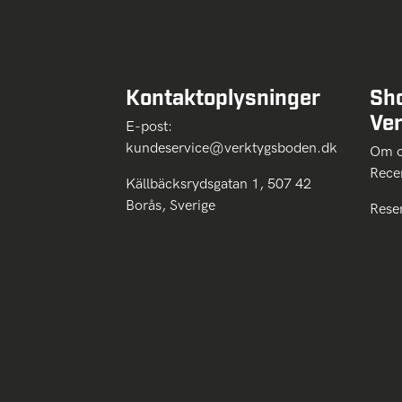
Kontaktoplysninger
Sh
Ve
E-post:
kundeservice@verktygsboden.dk
Om
Rece
Källbäcksrydsgatan 1, 507 42
Borås, Sverige
Rese