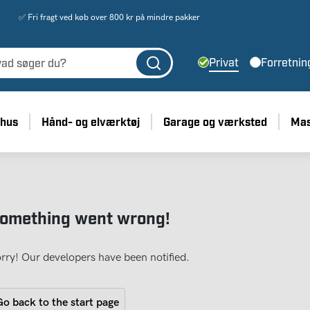
✅ Fri fragt ved køb over 800 kr på mindre pakker
Privat
Forretnin
 hus
Hånd- og elværktøj
Garage og værksted
Mas
omething went wrong!
rry! Our developers have been notified.
o back to the start page