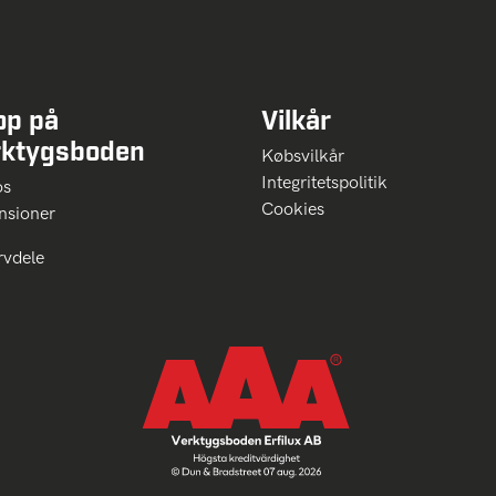
op på
Vilkår
rktygsboden
Købsvilkår
Integritetspolitik
 os
Cookies
nsioner
rvdele