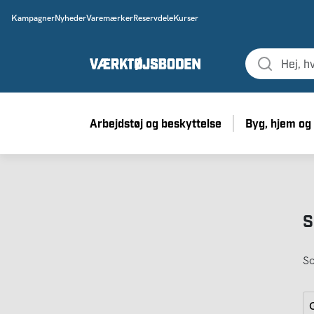
Kampagner
Nyheder
Varemærker
Reservdele
Kurser
Arbejdstøj og beskyttelse
Byg, hjem og
S
So
G