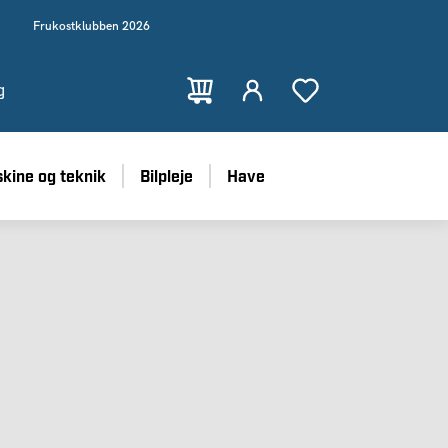
Frukostklubben 2026
g
kine og teknik
Bilpleje
Have