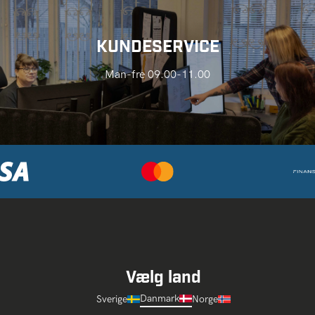
KUNDESERVICE
Man-fre 09.00-11.00
Vælg land
Danmark
Sverige
Norge