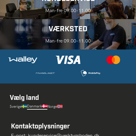
Man-fre 09.00-11.00
VÆRKSTED
Man-fre 09.00-11.00
Vælg land
Danmark
Sverige
Norge
Kontaktoplysninger
E-post:
kundeservice@verktygsboden.dk