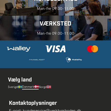
Man-fre 09.00-11.00
VÆRKSTED
Man-fre 09.00-11.00
Vælg land
Danmark
Sverige
Norge
Kontaktoplysninger
E-post:
kundeservice@verktygsboden.dk