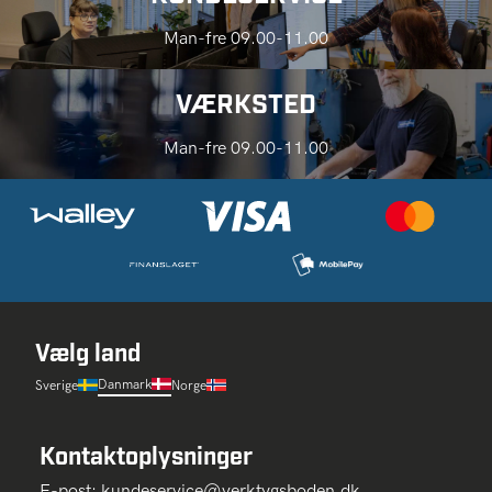
Man-fre 09.00-11.00
VÆRKSTED
Man-fre 09.00-11.00
Vælg land
Danmark
Sverige
Norge
Kontaktoplysninger
E-post:
kundeservice@verktygsboden.dk