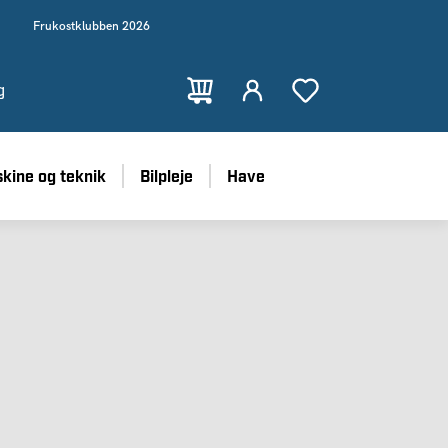
Frukostklubben 2026
g
kine og teknik
Bilpleje
Have