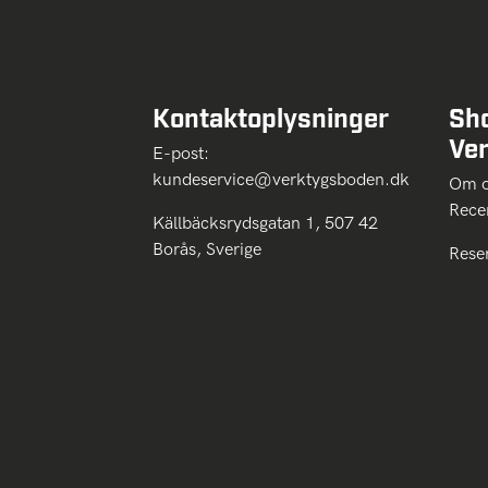
Kontaktoplysninger
Sh
Ve
E-post:
kundeservice@verktygsboden.dk
Om
Rece
Källbäcksrydsgatan 1, 507 42
Borås, Sverige
Rese