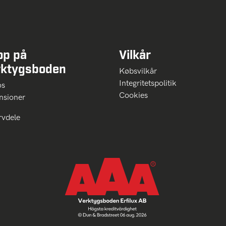
op på
Vilkår
rktygsboden
Købsvilkår
Integritetspolitik
 os
Cookies
nsioner
rvdele