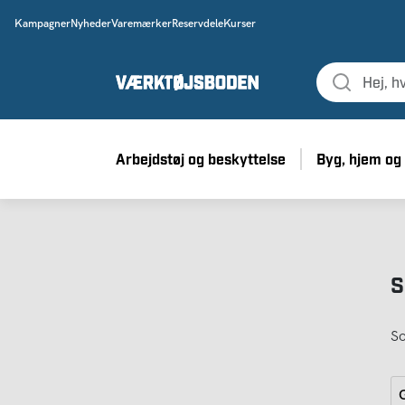
Kampagner
Nyheder
Varemærker
Reservdele
Kurser
Arbejdstøj og beskyttelse
Byg, hjem og
S
So
G