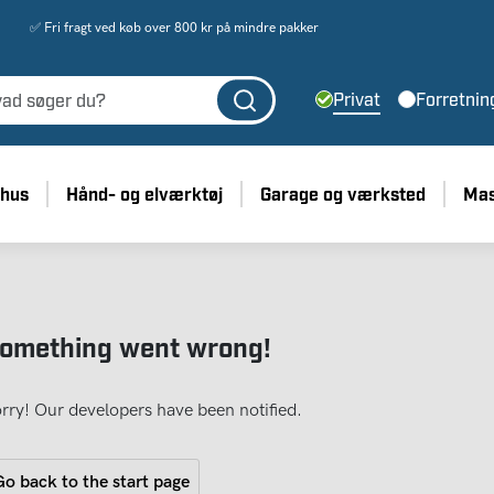
✅ Fri fragt ved køb over 800 kr på mindre pakker
Privat
Forretnin
 hus
Hånd- og elværktøj
Garage og værksted
Mas
omething went wrong!
rry! Our developers have been notified.
o back to the start page