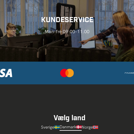
KUNDESERVICE
Man-fre 09.00-11.00
Vælg land
Danmark
Sverige
Norge