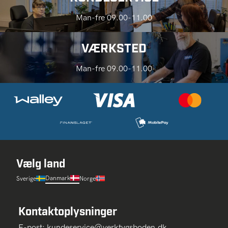
Man-fre 09.00-11.00
VÆRKSTED
Man-fre 09.00-11.00
Vælg land
Danmark
Sverige
Norge
Kontaktoplysninger
E-post:
kundeservice@verktygsboden.dk