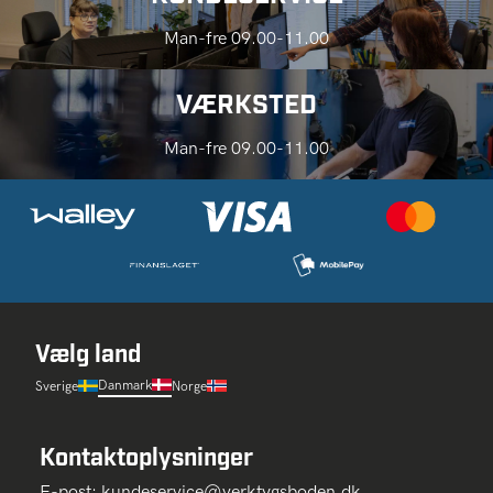
Man-fre 09.00-11.00
VÆRKSTED
Man-fre 09.00-11.00
Vælg land
Danmark
Sverige
Norge
Kontaktoplysninger
E-post:
kundeservice@verktygsboden.dk