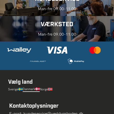
Man-fre 09.00-11.00
VÆRKSTED
Man-fre 09.00-11.00
Vælg land
Danmark
Sverige
Norge
Kontaktoplysninger
E-post:
kundeservice@verktygsboden.dk