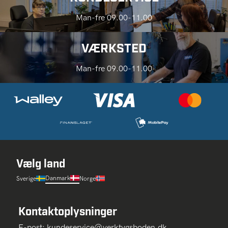
Man-fre 09.00-11.00
VÆRKSTED
Man-fre 09.00-11.00
Vælg land
Danmark
Sverige
Norge
Kontaktoplysninger
E-post:
kundeservice@verktygsboden.dk