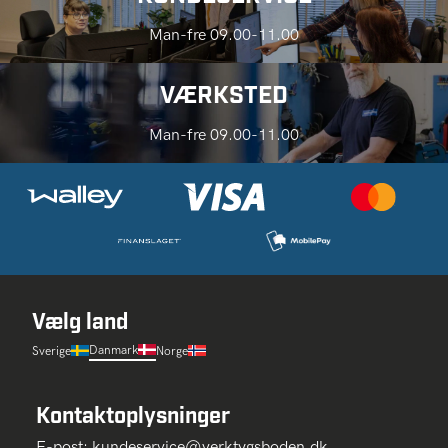
Man-fre 09.00-11.00
VÆRKSTED
Man-fre 09.00-11.00
Vælg land
Danmark
Sverige
Norge
Kontaktoplysninger
E-post:
kundeservice@verktygsboden.dk