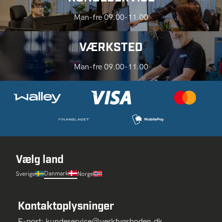
Man-fre 09.00-11.00
VÆRKSTED
Man-fre 09.00-11.00
Vælg land
Danmark
Sverige
Norge
Kontaktoplysninger
E-post:
kundeservice@verktygsboden.dk