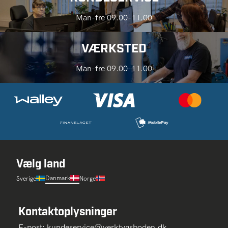
Man-fre 09.00-11.00
VÆRKSTED
Man-fre 09.00-11.00
Vælg land
Danmark
Sverige
Norge
Kontaktoplysninger
E-post:
kundeservice@verktygsboden.dk