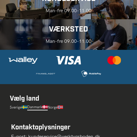
Man-fre 09.00-11.00
VÆRKSTED
Man-fre 09.00-11.00
Vælg land
Danmark
Sverige
Norge
Kontaktoplysninger
E-post:
kundeservice@verktygsboden.dk