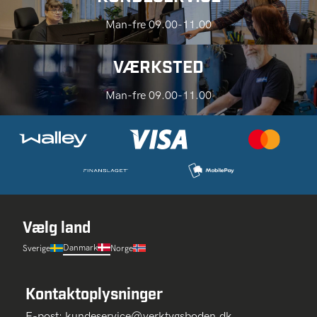
Man-fre 09.00-11.00
VÆRKSTED
Man-fre 09.00-11.00
Vælg land
Danmark
Sverige
Norge
Kontaktoplysninger
E-post:
kundeservice@verktygsboden.dk