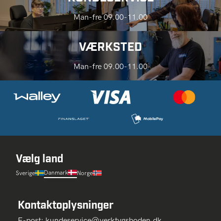
Man-fre 09.00-11.00
VÆRKSTED
Man-fre 09.00-11.00
Vælg land
Danmark
Sverige
Norge
Kontaktoplysninger
E-post:
kundeservice@verktygsboden.dk