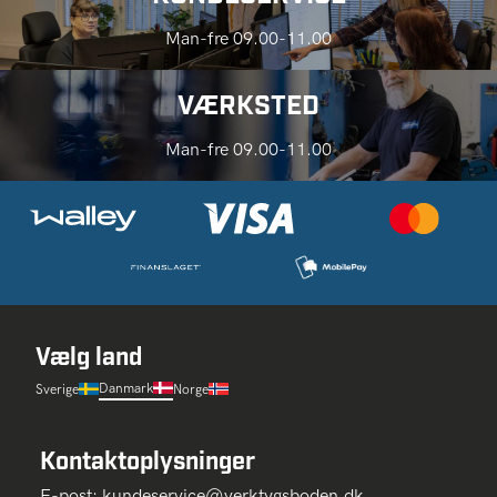
Man-fre 09.00-11.00
VÆRKSTED
Man-fre 09.00-11.00
Vælg land
Danmark
Sverige
Norge
Kontaktoplysninger
E-post:
kundeservice@verktygsboden.dk