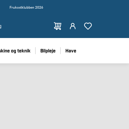
Frukostklubben 2026
g
kine og teknik
Bilpleje
Have