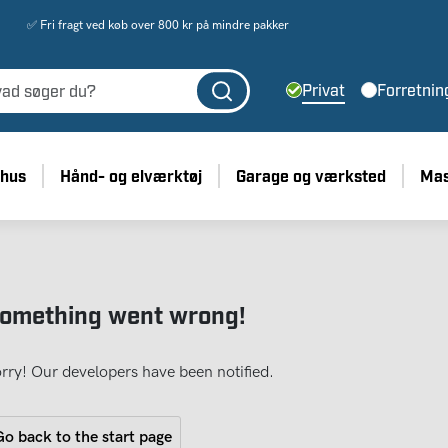
✅ Fri fragt ved køb over 800 kr på mindre pakker
Privat
Forretnin
 hus
Hånd- og elværktøj
Garage og værksted
Mas
omething went wrong!
rry! Our developers have been notified.
o back to the start page