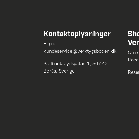
Kontaktoplysninger
Sh
Ve
E-post:
kundeservice@verktygsboden.dk
Om
Rece
Källbäcksrydsgatan 1, 507 42
Borås, Sverige
Rese