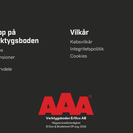
op på
Vilkår
rktygsboden
Købsvilkår
Integritetspolitik
 os
Cookies
nsioner
rvdele