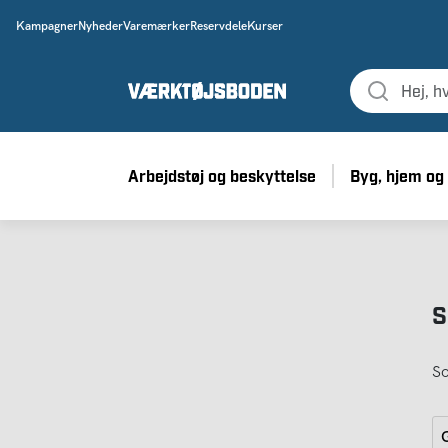
Kampagner
Nyheder
Varemærker
Reservdele
Kurser
Arbejdstøj og beskyttelse
Byg, hjem og
S
So
G