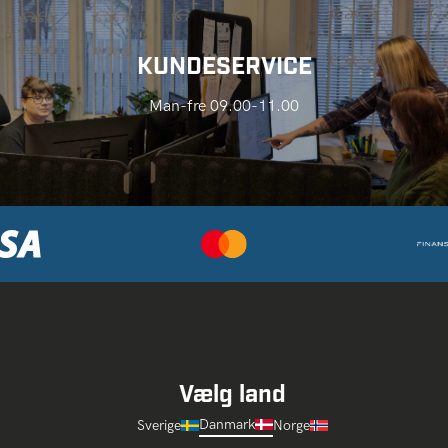
KUNDESERVICE
Man-fre 09.00-11.00
Vælg land
Danmark
Sverige
Norge