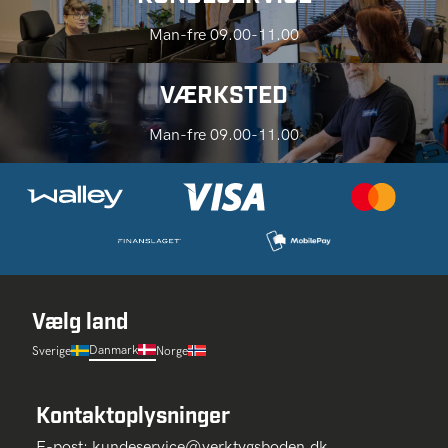
Man-fre 09.00-11.00
VÆRKSTED
Man-fre 09.00-11.00
Vælg land
Danmark
Sverige
Norge
Kontaktoplysninger
E-post:
kundeservice@verktygsboden.dk