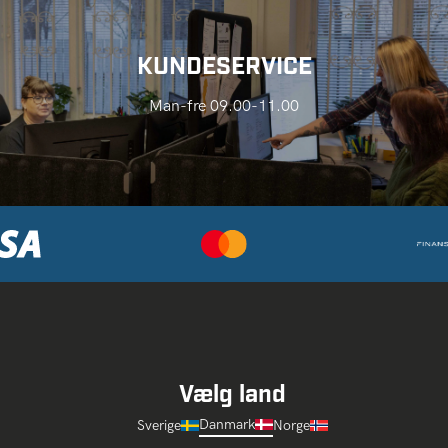
KUNDESERVICE
Man-fre 09.00-11.00
Vælg land
Danmark
Sverige
Norge