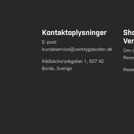
Kontaktoplysninger
Sh
Ve
E-post:
kundeservice@verktygsboden.dk
Om
Rece
Källbäcksrydsgatan 1, 507 42
Borås, Sverige
Rese