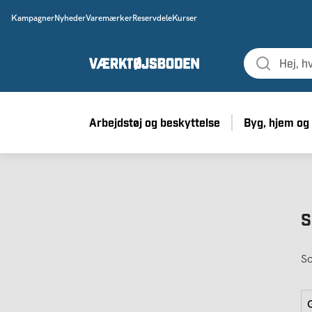
Kampagner
Nyheder
Varemærker
Reservdele
Kurser
Arbejdstøj og beskyttelse
Byg, hjem og
S
So
G