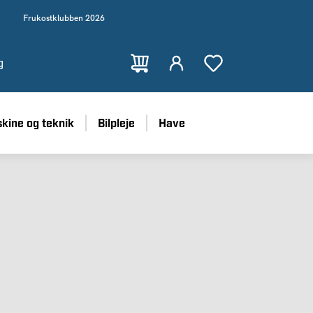
Frukostklubben 2026
g
kine og teknik
Bilpleje
Have