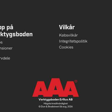
op på
Vilkår
rktygsboden
Købsvilkår
Integritetspolitik
 os
Cookies
nsioner
rvdele