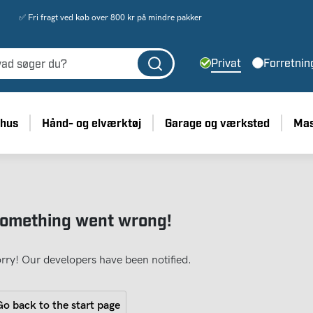
✅ Fri fragt ved køb over 800 kr på mindre pakker
Privat
Forretnin
 hus
Hånd- og elværktøj
Garage og værksted
Mas
omething went wrong!
rry! Our developers have been notified.
o back to the start page