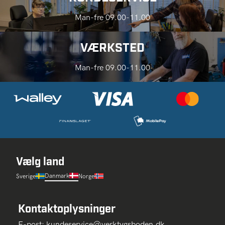
Man-fre 09.00-11.00
VÆRKSTED
Man-fre 09.00-11.00
Vælg land
Danmark
Sverige
Norge
Kontaktoplysninger
E-post:
kundeservice@verktygsboden.dk