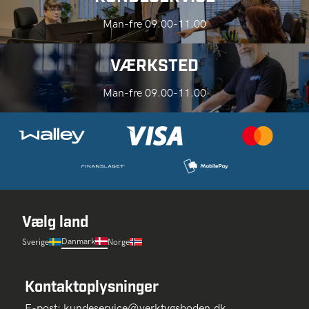
Man-fre 09.00-11.00
VÆRKSTED
Man-fre 09.00-11.00
Vælg land
Danmark
Sverige
Norge
Kontaktoplysninger
E-post:
kundeservice@verktygsboden.dk