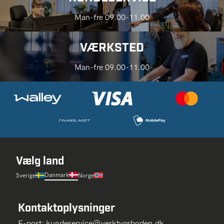
Man-fre 09.00-11.00
VÆRKSTED
Man-fre 09.00-11.00
Vælg land
Danmark
Sverige
Norge
Kontaktoplysninger
E-post:
kundeservice@verktygsboden.dk