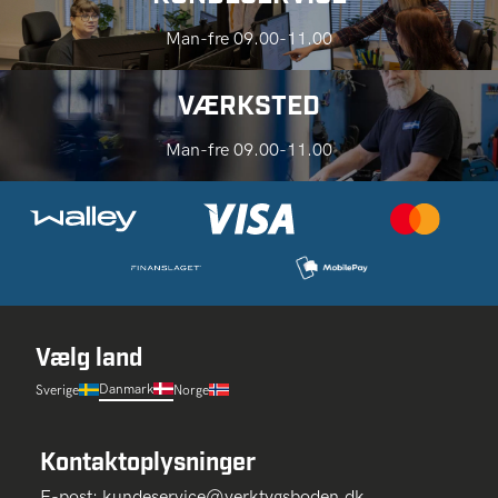
Man-fre 09.00-11.00
VÆRKSTED
Man-fre 09.00-11.00
Vælg land
Danmark
Sverige
Norge
Kontaktoplysninger
E-post:
kundeservice@verktygsboden.dk