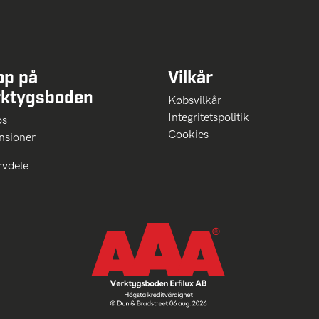
op på
Vilkår
rktygsboden
Købsvilkår
Integritetspolitik
 os
Cookies
nsioner
rvdele