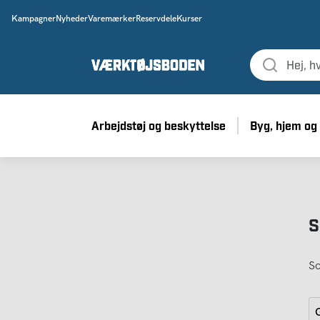
Kampagner
Nyheder
Varemærker
Reservdele
Kurser
Arbejdstøj og beskyttelse
Byg, hjem og
S
So
G