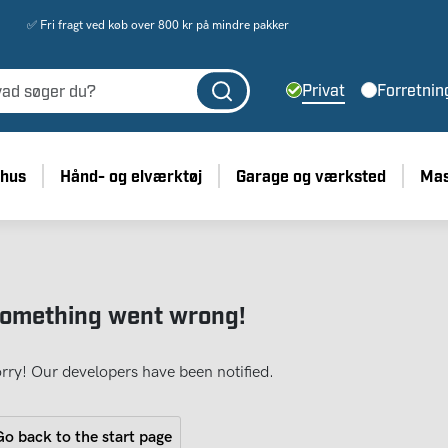
✅ Fri fragt ved køb over 800 kr på mindre pakker
Privat
Forretnin
 hus
Hånd- og elværktøj
Garage og værksted
Mas
omething went wrong!
rry! Our developers have been notified.
o back to the start page