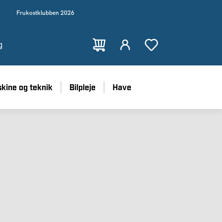
Frukostklubben 2026
g
kine og teknik
Bilpleje
Have