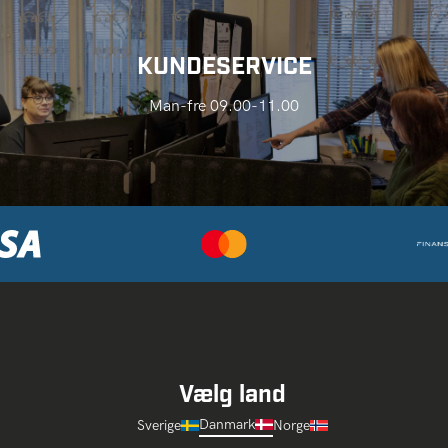
KUNDESERVICE
Man-fre 09.00-11.00
Vælg land
Danmark
Sverige
Norge