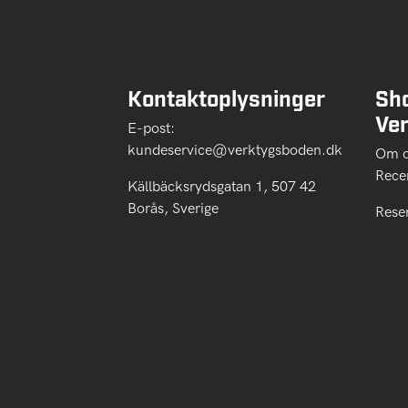
Kontaktoplysninger
Sh
Ve
E-post:
kundeservice@verktygsboden.dk
Om
Rece
Källbäcksrydsgatan 1, 507 42
Borås, Sverige
Rese