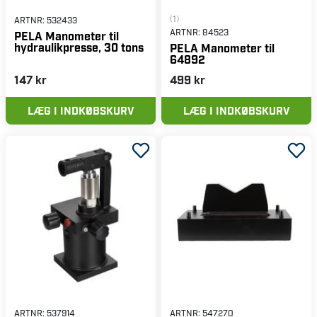
(1)
ARTNR:
532433
ARTNR:
84523
PELA Manometer til
hydraulikpresse, 30 tons
PELA Manometer til
64892
147 kr
499 kr
LÆG I INDKØBSKURV
LÆG I INDKØBSKURV
ARTNR:
537914
ARTNR:
547270