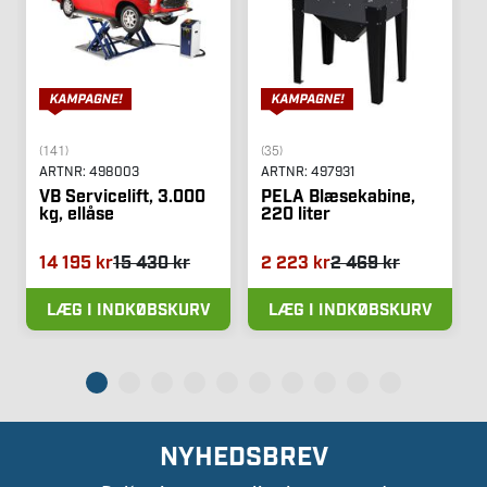
(141)
(35)
ARTNR:
498003
ARTNR:
497931
VB Servicelift, 3.000
PELA Blæsekabine,
kg, ellåse
220 liter
14 195 kr
15 430 kr
2 223 kr
2 469 kr
LÆG I INDKØBSKURV
LÆG I INDKØBSKURV
NYHEDSBREV