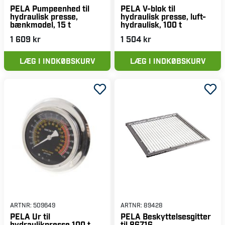
PELA Pumpeenhed til
PELA V-blok til
hydraulisk presse,
hydraulisk presse, luft-
bænkmodel, 15 t
hydraulisk, 100 t
1 609 kr
1 504 kr
LÆG I INDKØBSKURV
LÆG I INDKØBSKURV
ARTNR:
509649
ARTNR:
89428
PELA Ur til
PELA Beskyttelsesgitter
hydraulikpresse 100 t
til 86716