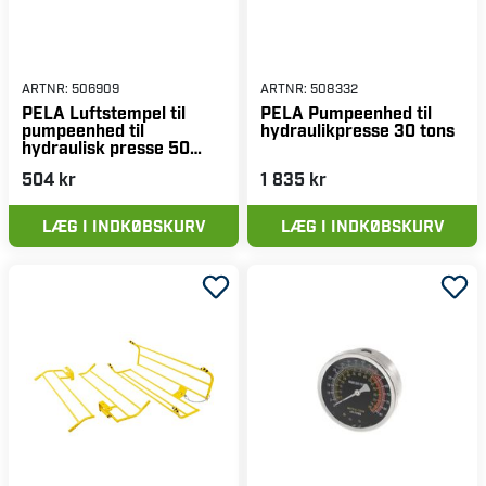
ARTNR:
506909
ARTNR:
508332
PELA Luftstempel til
PELA Pumpeenhed til
pumpeenhed til
hydraulikpresse 30 tons
hydraulisk presse 50
tons
504 kr
1 835 kr
LÆG I INDKØBSKURV
LÆG I INDKØBSKURV