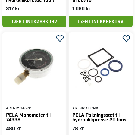
317 kr
1 080 kr
LÆG I INDKØBSKURV
LÆG I INDKØBSKURV
ARTNR:
84522
ARTNR:
532435
PELA Manometer til
PELA Pakningssæt til
74338
hydraulikpresse 20 tons
480 kr
78 kr