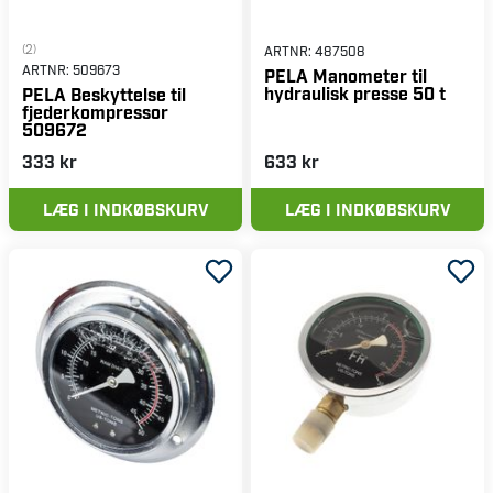
(2)
ARTNR:
487508
ARTNR:
509673
PELA Manometer til
hydraulisk presse 50 t
PELA Beskyttelse til
fjederkompressor
509672
333 kr
633 kr
LÆG I INDKØBSKURV
LÆG I INDKØBSKURV