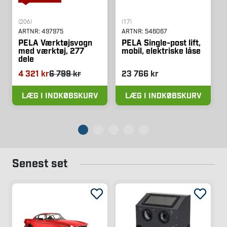
(206)
(17)
ARTNR:
497975
ARTNR:
546067
PELA Værktøjsvogn
PELA Single-post lift,
med værktøj, 277
mobil, elektriske låse
dele
4 321 kr
6 799 kr
23 766 kr
LÆG I INDKØBSKURV
LÆG I INDKØBSKURV
Senest set