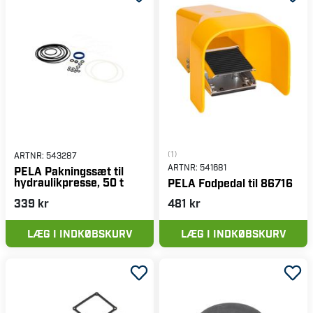
(1)
ARTNR:
543287
ARTNR:
541681
PELA Pakningssæt til
hydraulikpresse, 50 t
PELA Fodpedal til 86716
339 kr
481 kr
LÆG I INDKØBSKURV
LÆG I INDKØBSKURV