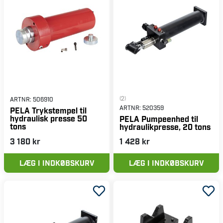
(2)
ARTNR:
506910
ARTNR:
520359
PELA Trykstempel til
hydraulisk presse 50
PELA Pumpeenhed til
tons
hydraulikpresse, 20 tons
3 180 kr
1 428 kr
LÆG I INDKØBSKURV
LÆG I INDKØBSKURV