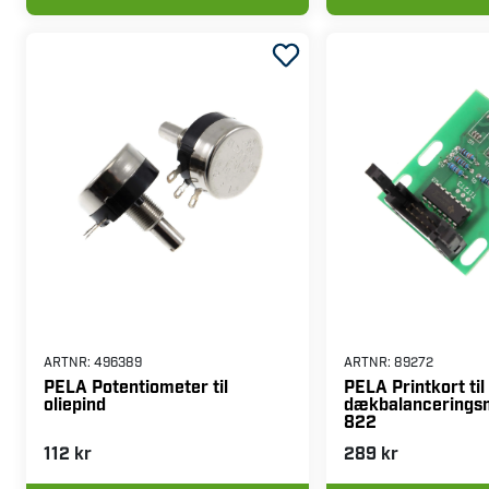
LÆG I INDKØBSKURV
LÆG I INDK
ARTNR:
496389
ARTNR:
89272
PELA Potentiometer til
PELA Printkort til
oliepind
dækbalancerings
822