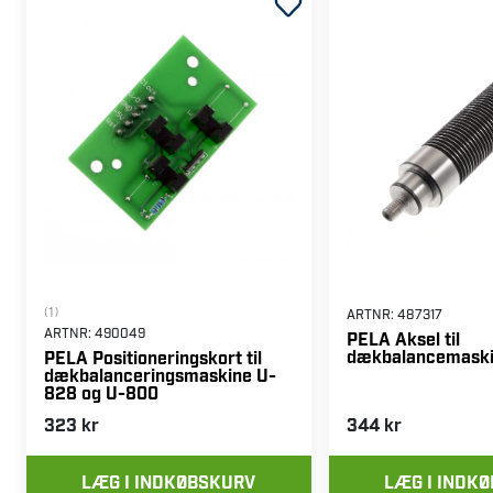
(1)
ARTNR:
487317
ARTNR:
490049
PELA Aksel til
dækbalancemask
PELA Positioneringskort til
dækbalanceringsmaskine U-
828 og U-800
323 kr
344 kr