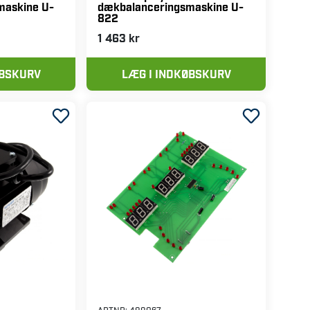
ARTNR:
80320
PELA Display til
maskine U-
dækbalanceringsmaskine U-
822
1 463 kr
ØBSKURV
LÆG I INDKØBSKURV