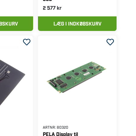
ARTNR:
497530
PELA Printkort til
maskine U-
dækbalanceringsmaskine U-
860
2 577 kr
ØBSKURV
LÆG I INDKØBSKURV