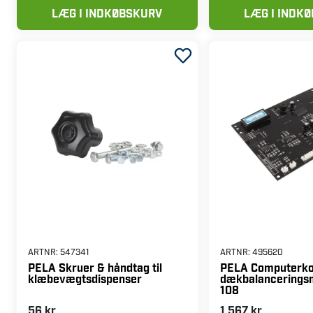
112 kr
289 kr
LÆG I INDKØBSKURV
LÆG I INDK
ARTNR:
547341
ARTNR:
495620
PELA Skruer & håndtag til
PELA Computerkor