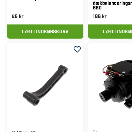
ARTNR:
80172
ARTNR:
80290
PELA Afbryder universal
PELA Tastatur til
dækbalancerings
860
26 kr
186 kr
LÆG I INDKØBSKURV
LÆG I INDK