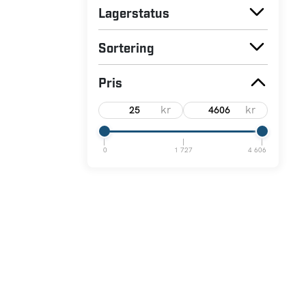
Varemærke
Lagerstatus
Sortering
Pris
kr
kr
0
1 727
4 606