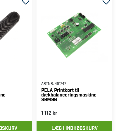
ARTNR:
491747
PELA Printkort til
ine
dækbalanceringsmaskine
SBM96
1 112 kr