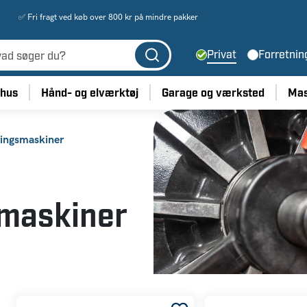
✅ Fri fragt ved køb over 800 kr på mindre pakker
Privat
Forretnin
 hus
Hånd- og elværktøj
Garage og værksted
Mas
eringsmaskiner
smaskiner