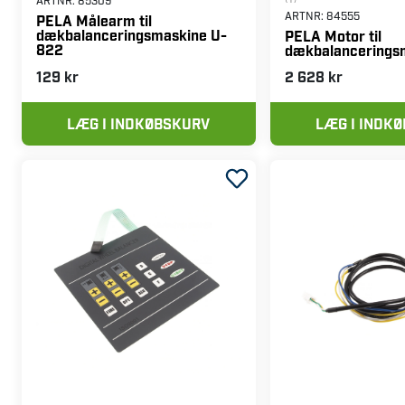
(1)
ARTNR:
85309
ARTNR:
84555
PELA Målearm til
dækbalanceringsmaskine U-
PELA Motor til
822
dækbalancerings
129 kr
2 628 kr
LÆG I INDKØBSKURV
LÆG I INDK