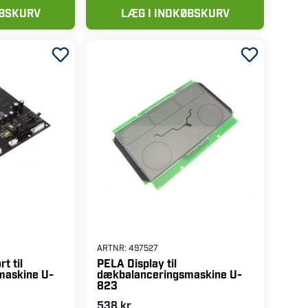
86 kr
ØBSKURV
LÆG I INDKØBSKURV
ARTNR:
497527
t til
PELA Display til