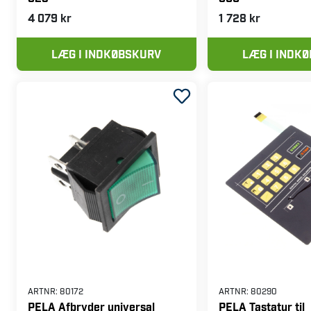
ARTNR:
497528
ARTNR:
497529
PELA Printkort til
PELA Printkort til
dækbalanceringsmaskine U-
dækbalancerings
823
860
4 079 kr
1 728 kr
LÆG I INDKØBSKURV
LÆG I INDK