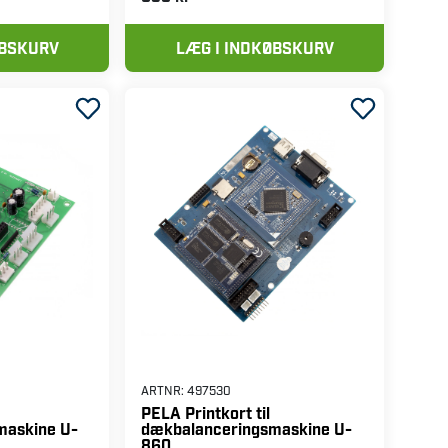
maskine U-
dækbalanceringsmaskine U-
823
538 kr
ØBSKURV
LÆG I INDKØBSKURV