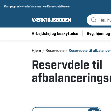
Kampagner
Nyheder
Varemærker
Reservdele
Kurser
Arbejdstøj og beskyttelse
Byg, hjem og
Hjem
Reservdele
Reservdele til afbalanc
Reservdele til
afbalancering