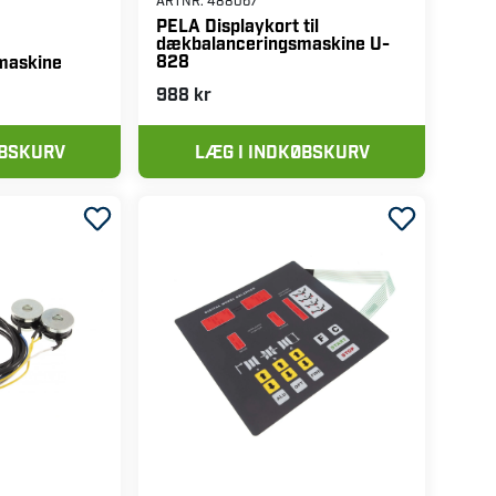
ARTNR:
488067
PELA Displaykort til
dækbalanceringsmaskine U-
828
maskine
988 kr
ØBSKURV
LÆG I INDKØBSKURV