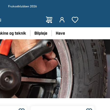
Frukostklubben 2026
g
kine og teknik
Bilpleje
Have