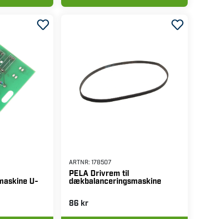
ØBSKURV
LÆG I INDKØBSKURV
ARTNR:
178507
PELA Drivrem til
maskine U-
dækbalanceringsmaskine