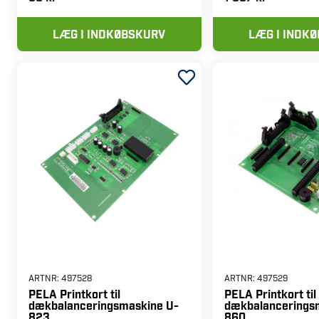
klæbevægtsdispenser
dækbalancerings
108
56 kr
1 567 kr
LÆG I INDKØBSKURV
LÆG I INDK