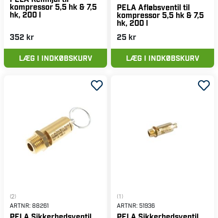
kompressor 5,5 hk & 7,5
PELA Afløbsventil til
hk, 200 l
kompressor 5,5 hk & 7,5
hk, 200 l
352 kr
25 kr
LÆG I INDKØBSKURV
LÆG I INDKØBSKURV
(2)
(1)
ARTNR:
88261
ARTNR:
51936
PELA Sikkerhedsventil
PELA Sikkerhedsventil