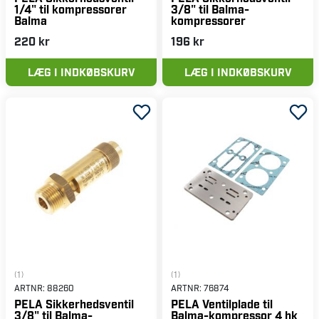
1/4" til kompressorer
3/8" til Balma-
Balma
kompressorer
220 kr
196 kr
LÆG I INDKØBSKURV
LÆG I INDKØBSKURV
(1)
(1)
ARTNR:
88260
ARTNR:
76874
PELA Sikkerhedsventil
PELA Ventilplade til
3/8" til Balma-
Balma-kompressor 4 hk