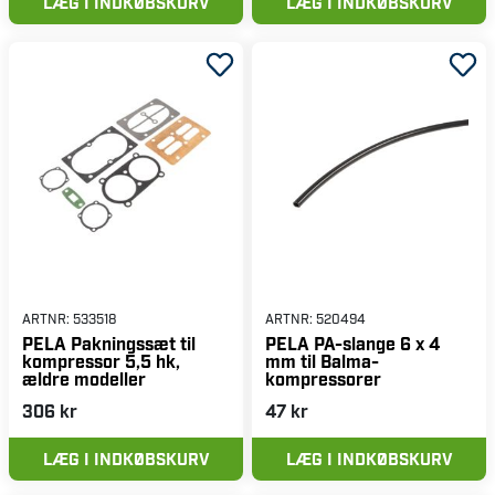
LÆG I INDKØBSKURV
LÆG I INDKØBSKURV
ARTNR:
533518
ARTNR:
520494
PELA Pakningssæt til
PELA PA-slange 6 x 4
kompressor 5,5 hk,
mm til Balma-
ældre modeller
kompressorer
306 kr
47 kr
LÆG I INDKØBSKURV
LÆG I INDKØBSKURV