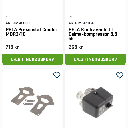
(4)
(2)
ARTNR:
498329
ARTNR:
512004
PELA Pressostat Condor
PELA Kontraventil til
MDR3/16
Balma-kompressor 5,5
hk
715 kr
265 kr
LÆG I INDKØBSKURV
LÆG I INDKØBSKURV