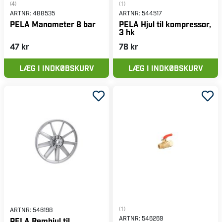
(4)
(1)
ARTNR:
488535
ARTNR:
544517
PELA Manometer 8 bar
PELA Hjul til kompressor,
3 hk
47 kr
78 kr
LÆG I INDKØBSKURV
LÆG I INDKØBSKURV
(1)
ARTNR:
546198
ARTNR:
546269
PELA Remhjul til