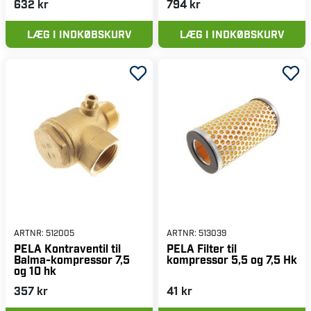
632 kr
794 kr
LÆG I INDKØBSKURV
LÆG I INDKØBSKURV
ARTNR:
512005
ARTNR:
513039
PELA Kontraventil til
PELA Filter til
Balma-kompressor 7,5
kompressor 5,5 og 7,5 Hk
og 10 hk
357 kr
41 kr