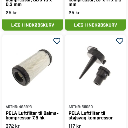
0,3 mm
mm
25 kr
25 kr
LÆG I INDKØBSKURV
LÆG I INDKØBSKURV
ARTNR:
488923
ARTNR:
511080
PELA Luftfilter til Balma-
PELA Luftfilter til
kompressor 7,5 hk
støjsvag kompressor
372 kr
117 kr