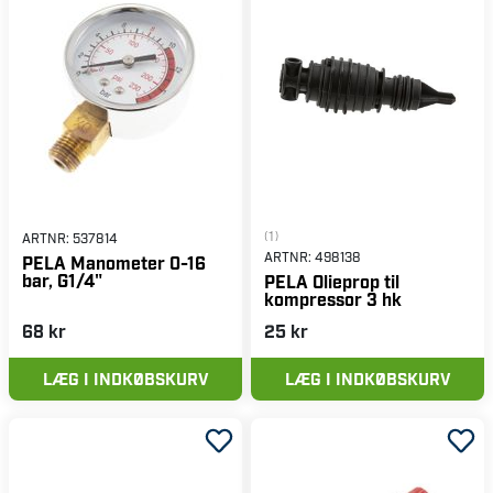
(1)
ARTNR:
537814
ARTNR:
498138
PELA Manometer 0-16
bar, G1/4"
PELA Olieprop til
kompressor 3 hk
68 kr
25 kr
LÆG I INDKØBSKURV
LÆG I INDKØBSKURV