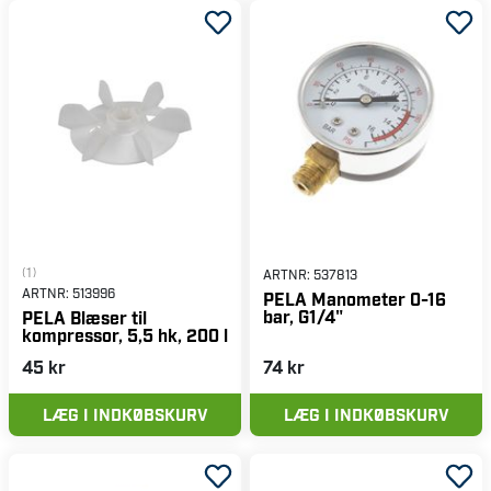
(1)
ARTNR:
537813
ARTNR:
513996
PELA Manometer 0-16
bar, G1/4"
PELA Blæser til
kompressor, 5,5 hk, 200 l
45 kr
74 kr
LÆG I INDKØBSKURV
LÆG I INDKØBSKURV