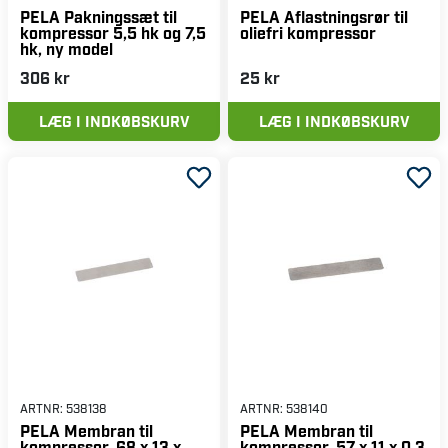
PELA Pakningssæt til
PELA Aflastningsrør til
kompressor 5,5 hk og 7,5
oliefri kompressor
hk, ny model
306 kr
25 kr
LÆG I INDKØBSKURV
LÆG I INDKØBSKURV
ARTNR:
538138
ARTNR:
538140
PELA Membran til
PELA Membran til
kompressor, 68 x 13 x
kompressor, 57 x 11 x 0,3