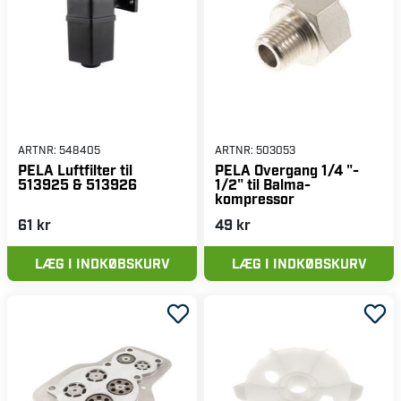
ARTNR:
548405
ARTNR:
503053
PELA Luftfilter til
PELA Overgang 1/4 "-
513925 & 513926
1/2" til Balma-
kompressor
61 kr
49 kr
LÆG I INDKØBSKURV
LÆG I INDKØBSKURV