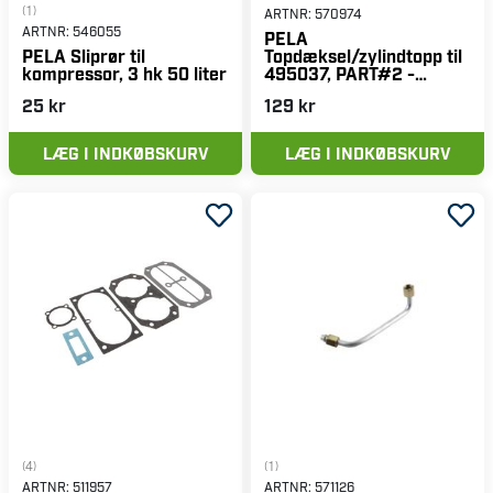
(1)
ARTNR:
570974
ARTNR:
546055
PELA
Topdæksel/zylindtopp til
PELA Sliprør til
495037, PART#2 -
kompressor, 3 hk 50 liter
Venstre/højre
25 kr
129 kr
LÆG I INDKØBSKURV
LÆG I INDKØBSKURV
(4)
(1)
ARTNR:
511957
ARTNR:
571126