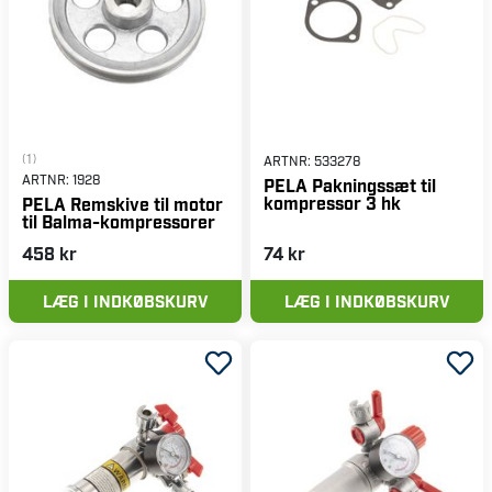
(1)
ARTNR:
533278
ARTNR:
1928
PELA Pakningssæt til
kompressor 3 hk
PELA Remskive til motor
til Balma-kompressorer
458 kr
74 kr
LÆG I INDKØBSKURV
LÆG I INDKØBSKURV