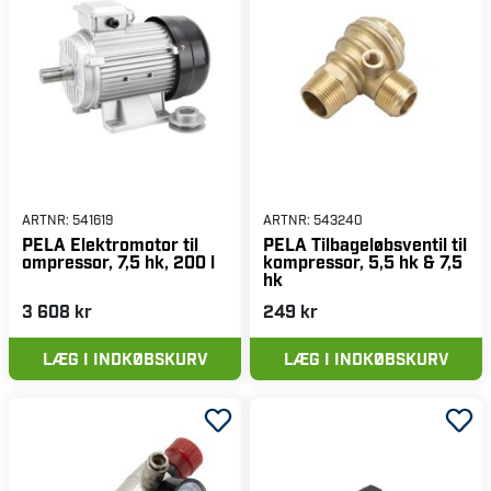
ARTNR:
541619
ARTNR:
543240
PELA Elektromotor til
PELA Tilbageløbsventil til
ompressor, 7,5 hk, 200 l
kompressor, 5,5 hk & 7,5
hk
3 608 kr
249 kr
LÆG I INDKØBSKURV
LÆG I INDKØBSKURV