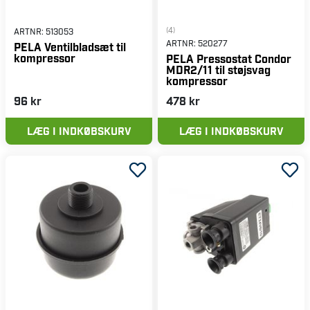
(4)
ARTNR:
513053
ARTNR:
520277
PELA Ventilbladsæt til
kompressor
PELA Pressostat Condor
MDR2/11 til støjsvag
kompressor
96 kr
478 kr
LÆG I INDKØBSKURV
LÆG I INDKØBSKURV