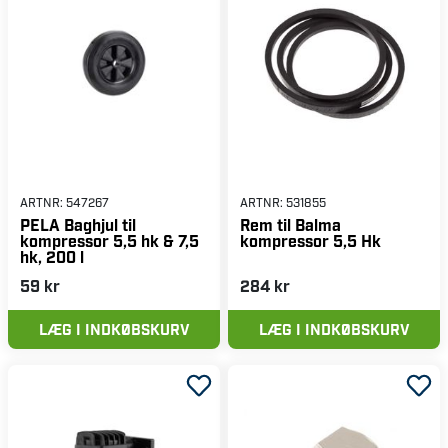
ARTNR:
547267
ARTNR:
531855
PELA Baghjul til
Rem til Balma
kompressor 5,5 hk & 7,5
kompressor 5,5 Hk
hk, 200 l
59 kr
284 kr
LÆG I INDKØBSKURV
LÆG I INDKØBSKURV