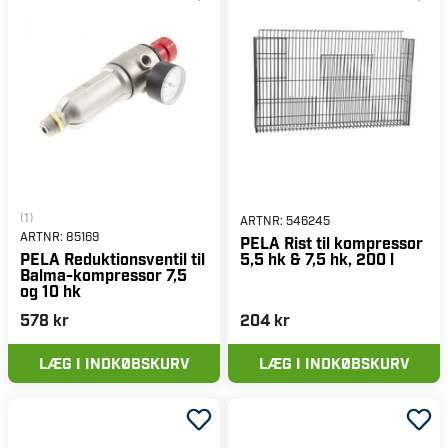
(1)
ARTNR:
546245
ARTNR:
85169
PELA Rist til kompressor
5,5 hk & 7,5 hk, 200 l
PELA Reduktionsventil til
Balma-kompressor 7,5
og 10 hk
578 kr
204 kr
LÆG I INDKØBSKURV
LÆG I INDKØBSKURV