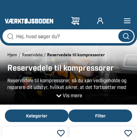
Reservedele til kompressorer
Hjem
Reservdele
Reservedele til kompressorer
Reservedele til kompressorer, så du kan vedligeholde og
reparere dit udstyr, hvilket sikrer, at det fortsætter med
at fungere optimalt og effektivt. Almindelige reservedele
Vis mere
inkluderer pakninger, trykafbrydere, remme og kapper.
Det kan være dele, som udsættes for slid over tid, især i
kompressorer, der bruges hyppigt eller i krævende
Kategorier
Filter
miljøer.
Hvilke dele passer til min kompressor?