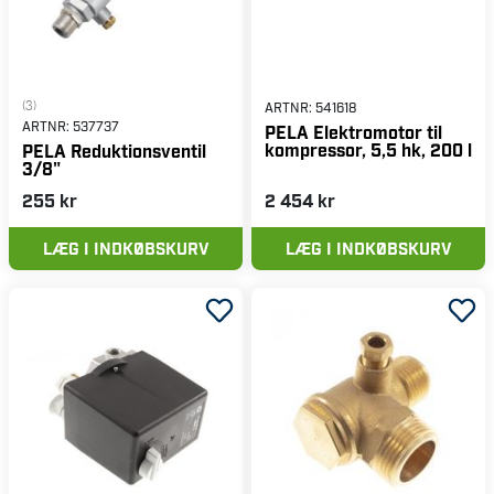
(3)
ARTNR:
541618
ARTNR:
537737
PELA Elektromotor til
kompressor, 5,5 hk, 200 l
PELA Reduktionsventil
3/8"
255 kr
2 454 kr
LÆG I INDKØBSKURV
LÆG I INDKØBSKURV