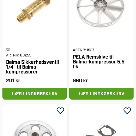
(2)
ARTNR:
1927
ARTNR:
88259
PELA Remskive til
Balma-kompressor 5,5
Balma Sikkerhedsventil
hk
1/4" til Balma-
kompressorer
201 kr
960 kr
LÆG I INDKØBSKURV
LÆG I INDKØBSKURV