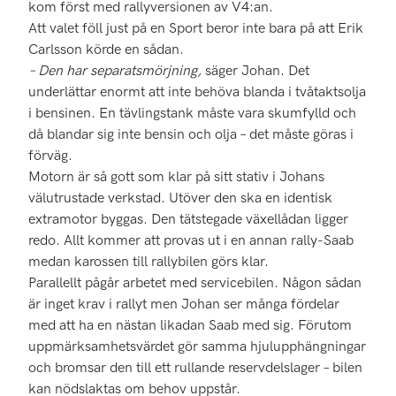
kom först med rallyversionen av V4:an.
Att valet föll just på en Sport beror inte bara på att Erik
Carlsson körde en sådan.
– Den har separatsmörjning,
säger Johan. Det
underlättar enormt att inte behöva blanda i tvåtaktsolja
i bensinen. En tävlingstank måste vara skumfylld och
då blandar sig inte bensin och olja – det måste göras i
förväg.
Motorn är så gott som klar på sitt stativ i Johans
välutrustade verkstad. Utöver den ska en identisk
extramotor byggas. Den tätstegade växellådan ligger
redo. Allt kommer att provas ut i en annan rally-Saab
medan karossen till rallybilen görs klar.
Parallellt pågår arbetet med servicebilen. Någon sådan
är inget krav i rallyt men Johan ser många fördelar
med att ha en nästan likadan Saab med sig. Förutom
uppmärksamhetsvärdet gör samma hjulupphängningar
och bromsar den till ett rullande reservdelslager – bilen
kan nödslaktas om behov uppstår.