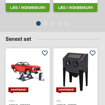
LÆG I INDKØBSKURV
LÆG I INDKØBSKURV
Senest set
(141)
(35)