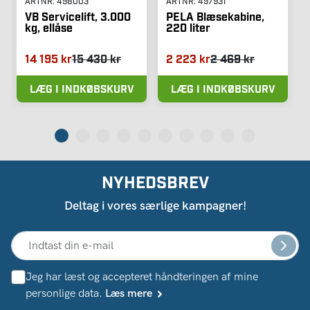
ARTNR:
498003
ARTNR:
497931
VB Servicelift, 3.000
PELA Blæsekabine,
kg, ellåse
220 liter
14 195 kr
15 430 kr
2 223 kr
2 469 kr
LÆG I INDKØBSKURV
LÆG I INDKØBSKURV
NYHEDSBREV
Deltag i vores særlige kampagner!
Jeg har læst og accepteret håndteringen af ​​mine
personlige data.
Læs mere