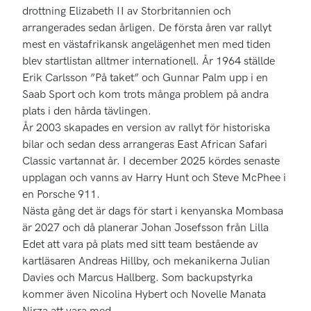
drottning Elizabeth II av Storbritannien och
arrangerades sedan årligen. De första åren var rallyt
mest en västafrikansk angelägenhet men med tiden
blev startlistan alltmer internationell. År 1964 ställde
Erik Carlsson ”På taket” och Gunnar Palm upp i en
Saab Sport och kom trots många problem på andra
plats i den hårda tävlingen.
År 2003 skapades en version av rallyt för historiska
bilar och sedan dess arrangeras East African Safari
Classic vartannat år. I december 2025 kördes senaste
upplagan och vanns av Harry Hunt och Steve McPhee i
en Porsche 911.
Nästa gång det är dags för start i kenyanska Mombasa
är 2027 och då planerar Johan Josefsson från Lilla
Edet att vara på plats med sitt team bestående av
kartläsaren Andreas Hillby, och mekanikerna Julian
Davies och Marcus Hallberg. Som backupstyrka
kommer även Nicolina Hybert och Novelle Manata
Nirza att vara med.