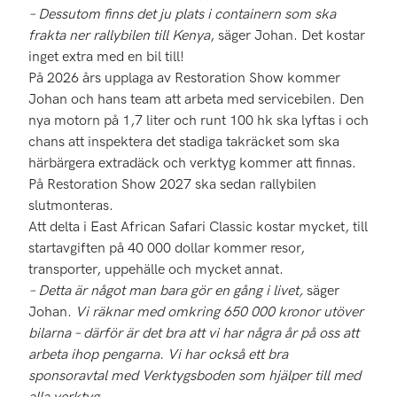
– Dessutom finns det ju plats i containern som ska
frakta ner rallybilen till Kenya
, säger Johan. Det kostar
inget extra med en bil till!
På 2026 års upplaga av Restoration Show kommer
Johan och hans team att arbeta med servicebilen. Den
nya motorn på 1,7 liter och runt 100 hk ska lyftas i och
chans att inspektera det stadiga takräcket som ska
härbärgera extradäck och verktyg kommer att finnas.
På Restoration Show 2027 ska sedan rallybilen
slutmonteras.
Att delta i East African Safari Classic kostar mycket, till
startavgiften på 40 000 dollar kommer resor,
transporter, uppehälle och mycket annat.
– Detta är något man bara gör en gång i livet,
säger
Johan.
Vi räknar med omkring 650 000 kronor utöver
bilarna – därför är det bra att vi har några år på oss att
arbeta ihop pengarna. Vi har också ett bra
sponsoravtal med Verktygsboden som hjälper till med
alla verktyg.