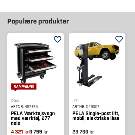
Populære produkter
(206)
(17)
ARTNR:
497975
ARTNR:
546067
PELA Værktøjsvogn
PELA Single-post lift,
med værktøj, 277
mobil, elektriske låse
dele
4 321 kr
6 799 kr
23 766 kr