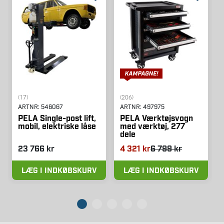
(17)
(206)
ARTNR:
546067
ARTNR:
497975
PELA Single-post lift,
PELA Værktøjsvogn
mobil, elektriske låse
med værktøj, 277
dele
23 766 kr
4 321 kr
6 799 kr
LÆG I INDKØBSKURV
LÆG I INDKØBSKURV