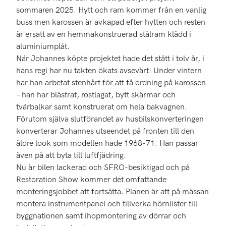
sommaren 2025. Hytt och ram kommer från en vanlig
buss men karossen är avkapad efter hytten och resten
är ersatt av en hemmakonstruerad stålram klädd i
aluminiumplåt.
När Johannes köpte projektet hade det stått i tolv år, i
hans regi har nu takten ökats avsevärt! Under vintern
har han arbetat stenhårt för att få ordning på karossen
– han har blästrat, rostlagat, bytt skärmar och
tvärbalkar samt konstruerat om hela bakvagnen.
Förutom själva slutförandet av husbilskonverteringen
konverterar Johannes utseendet på fronten till den
äldre look som modellen hade 1968-71. Han passar
även på att byta till luftfjädring.
Nu är bilen lackerad och SFRO-besiktigad och på
Restoration Show kommer det omfattande
monteringsjobbet att fortsätta. Planen är att på mässan
montera instrumentpanel och tillverka hörnlister till
byggnationen samt ihopmontering av dörrar och