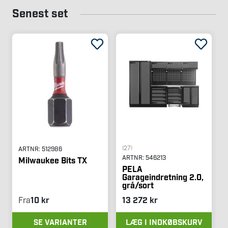
Senest set
(27)
ARTNR:
512986
ARTNR:
546213
Milwaukee Bits TX
PELA
Garageindretning 2.0,
grå/sort
Fra
10 kr
13 272 kr
SE VARIANTER
LÆG I INDKØBSKURV