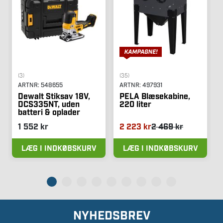
(3)
(35)
ARTNR:
548655
ARTNR:
497931
Dewalt Stiksav 18V,
PELA Blæsekabine,
DCS335NT, uden
220 liter
batteri & oplader
1 552 kr
2 223 kr
2 469 kr
LÆG I INDKØBSKURV
LÆG I INDKØBSKURV
NYHEDSBREV