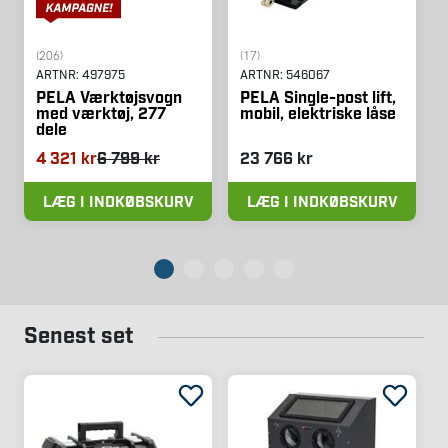
(206)
(17)
ARTNR:
497975
ARTNR:
546067
PELA Værktøjsvogn
PELA Single-post lift,
med værktøj, 277
mobil, elektriske låse
dele
4 321 kr
6 799 kr
23 766 kr
LÆG I INDKØBSKURV
LÆG I INDKØBSKURV
Senest set