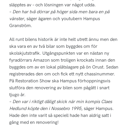
släpptes av – och lösningen var något udda.
–
Den har två dörrar på höger sida men bara en på
vänster
, säger ägaren och youtubern Hampus
Granström.
All runt bilens historik är inte helt utrett ännu men den
ska vara en av två bilar som byggdes om för
skolskjutstrafik. Utgångspunkten var en nästan ny
fyradörrars Amazon som troligen krockats innan den
byggdes om av en lokal plåtslagare på ön Orust. Sedan
registrerades den om och fick ett nytt chassinummer.
På Restoration Show ska Hampus förhoppningsvis
slutföra den renovering av bilen som pågått i snart
tjugo år.
–
Den var i riktigt dåligt skick när min kompis Claes
Hedlund köpte den i Nossebro 1995
, säger Hampus.
Hade den inte varit så speciell hade han aldrig satt i
gång med en renovering!