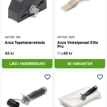
ARTNR:
188
ARTNR:
3129
Anza Tapetskæreklods
Anza Vinkelpensel Elite
Pro
43 kr
Fra
49 kr
LÆG I INDKØBSKURV
SE VARIANTER