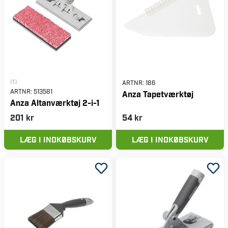
(1)
ARTNR:
186
ARTNR:
513581
Anza Tapetværktøj
Anza Altanværktøj 2-i-1
201 kr
54 kr
LÆG I INDKØBSKURV
LÆG I INDKØBSKURV