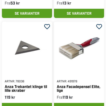
Fra
53 kr
Fra
13 kr
SE VARIANTER
SE VARIANTER
ARTNR:
76038
ARTNR:
491978
Anza Trekantet klinge til
Anza Facadepensel Elite,
lille skraber
lige
119 kr
Fra
119 kr