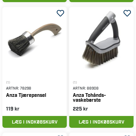
(1)
(1)
ARTNR:
78298
ARTNR:
88908
Anza Tjærepensel
Anza Tohånds-
vaskebørste
119 kr
225 kr
LÆG I INDKØBSKURV
LÆG I INDKØBSKURV