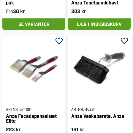
pak
Anza Tapetsamlehøvl
Fra
30 kr
303 kr
SE VARIANTER
LÆG I INDKØBSKURV
ARTNR:
574281
ARTNR:
46294
Anza Facadepenselsæt
Anza Vaskebørste, Anza
Elite
223 kr
161 kr