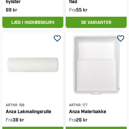
hylster
flad
69 kr
Fra
55 kr
LÆG I INDKØBSKURV
SE VARIANTER
ARTNR:
158
ARTNR:
177
Anza Lakmalingsrulle
Anza Malerbakke
Fra
38 kr
Fra
26 kr