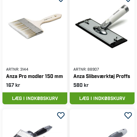
ARTNR:
3144
ARTNR:
88907
Anza Pro modler 150 mm
Anza Slibeværktøj Proffs
167 kr
580 kr
LÆG I INDKØBSKURV
LÆG I INDKØBSKURV