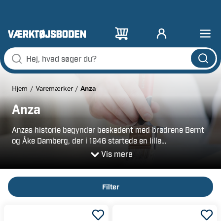
Anza
Hjem
Varemærker
Anza
Anzas historie begynder beskedent med brødrene Bernt
og Åke Damberg, der i 1946 startede en lille
penselvirksomhed. I dag er Anza førende inden for
Vis mere
malerværktøj i Norden. Anza tager ansvar for vores
fælles fremtid. Derfor er de kvalitets- og
miljøcertificerede, og de kontrollerer nøje deres
Filter
produktion, fra råmateriale til færdigleveret produkt.