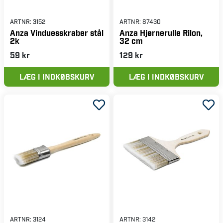
ARTNR:
3152
ARTNR:
87430
Anza Vinduesskraber stål
Anza Hjørnerulle Rilon,
2k
32 cm
59 kr
129 kr
LÆG I INDKØBSKURV
LÆG I INDKØBSKURV
ARTNR:
3124
ARTNR:
3142