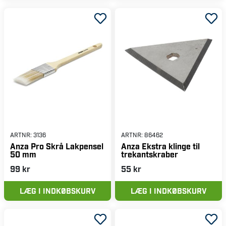
ARTNR:
3136
ARTNR:
86462
Anza Pro Skrå Lakpensel
Anza Ekstra klinge til
50 mm
trekantskraber
99 kr
55 kr
LÆG I INDKØBSKURV
LÆG I INDKØBSKURV