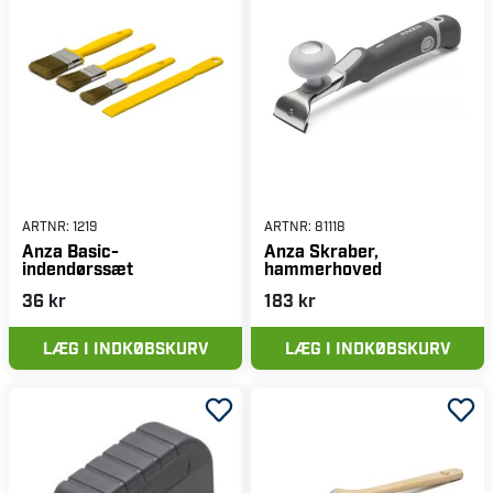
ARTNR:
1219
ARTNR:
81118
Anza Basic-
Anza Skraber,
indendørssæt
hammerhoved
36 kr
183 kr
LÆG I INDKØBSKURV
LÆG I INDKØBSKURV