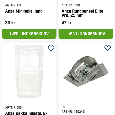
ARTNR:
171
ARTNR:
3126
Anza Minibøjle, lang
Anza Rundpensel Elite
Pro, 25 mm
36 kr
47 kr
LÆG I INDKØBSKURV
LÆG I INDKØBSKURV
(1)
ARTNR:
3151
ARTNR:
496243
Anza Bakkeindsats, 2-