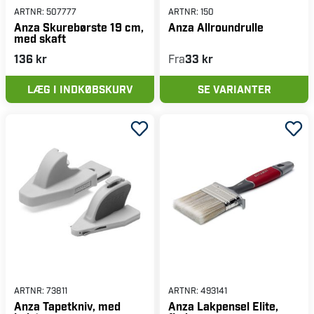
ARTNR:
507777
ARTNR:
150
Anza Skurebørste 19 cm,
Anza Allroundrulle
med skaft
136 kr
Fra
33 kr
LÆG I INDKØBSKURV
SE VARIANTER
ARTNR:
73811
ARTNR:
493141
Anza Tapetkniv, med
Anza Lakpensel Elite,