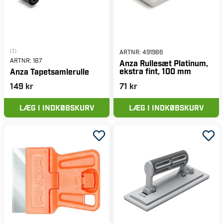
(1)
ARTNR:
491986
ARTNR:
187
Anza Rullesæt Platinum,
ekstra fint, 100 mm
Anza Tapetsamlerulle
149 kr
71 kr
LÆG I INDKØBSKURV
LÆG I INDKØBSKURV