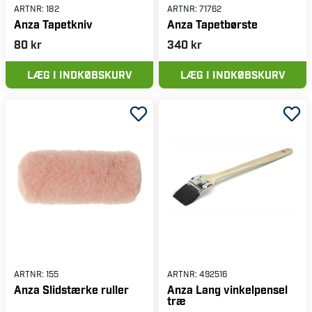
ARTNR:
182
ARTNR:
71762
Anza Tapetkniv
Anza Tapetbørste
80 kr
340 kr
LÆG I INDKØBSKURV
LÆG I INDKØBSKURV
ARTNR:
155
ARTNR:
492516
Anza Slidstærke ruller
Anza Lang vinkelpensel
træ