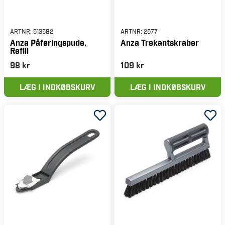
ARTNR:
513582
ARTNR:
2677
Anza Påføringspude,
Anza Trekantskraber
Refill
98 kr
109 kr
LÆG I INDKØBSKURV
LÆG I INDKØBSKURV