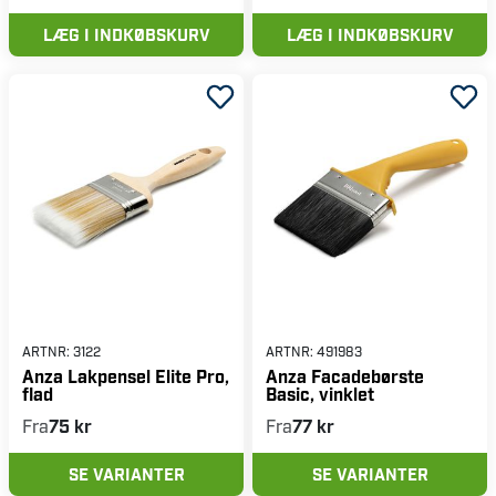
LÆG I INDKØBSKURV
LÆG I INDKØBSKURV
ARTNR:
3122
ARTNR:
491983
Anza Lakpensel Elite Pro,
Anza Facadebørste
flad
Basic, vinklet
Fra
75 kr
Fra
77 kr
SE VARIANTER
SE VARIANTER