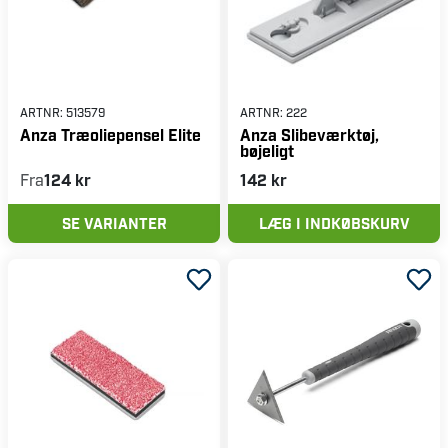
ARTNR:
513579
ARTNR:
222
Anza Træoliepensel Elite
Anza Slibeværktøj,
bøjeligt
Fra
124 kr
142 kr
SE VARIANTER
LÆG I INDKØBSKURV