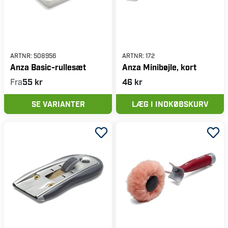
ARTNR:
508956
ARTNR:
172
Anza Basic-rullesæt
Anza Minibøjle, kort
Fra
55 kr
46 kr
SE VARIANTER
LÆG I INDKØBSKURV