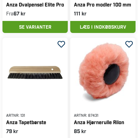
Anza Ovalpensel Elite Pro
Anza Pro modler 100 mm
Fra
67 kr
111 kr
SE VARIANTER
LÆG I INDKØBSKURV
ARTNR:
131
ARTNR:
87431
Anza Tapetbørste
Anza Hjørnerulle Rilon
79 kr
85 kr