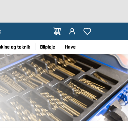
Frukostklubben 2026
g
kine og teknik
Bilpleje
Have