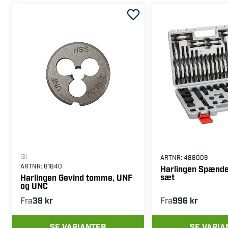
(3)
ARTNR:
488009
ARTNR:
81840
Harlingen Spænde
sæt
Harlingen Gevind tomme, UNF
og UNC
Fra
38 kr
Fra
996 kr