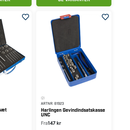
NTER
SE VARIANTER
(2)
ARTNR:
81923
sæt
Harlingen Gevindindsatskasse
UNC