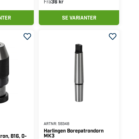
MK2
Fra
36 kr
NTER
SE VARIANTER
ARTNR:
59348