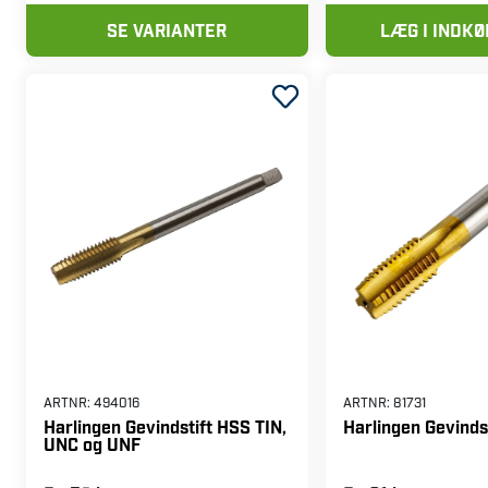
Fra
177 kr
1 787 kr
SE VARIANTER
LÆG I INDK
ARTNR:
494016
ARTNR:
81731
Harlingen Gevindstift HSS TIN,
Harlingen Gevindst
UNC og UNF