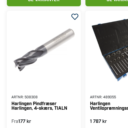
SE VARIANTER
SE VARIA
ARTNR:
508308
ARTNR:
489055
Harlingen Pindfræser
Harlingen
Harlingen, 4-skærs, TIALN
Ventiloprømnings