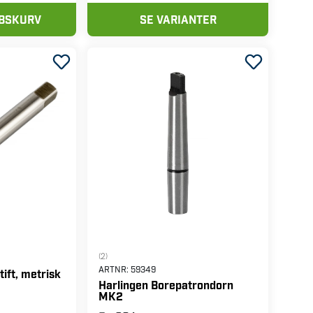
Fra
147 kr
ØBSKURV
SE VARIANTER
(2)
ARTNR:
59349
ift, metrisk
Harlingen Borepatrondorn