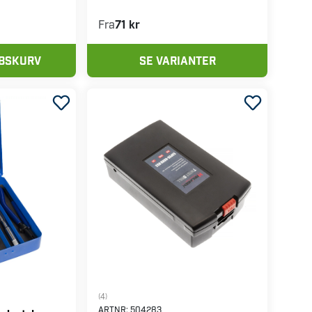
Harlingen Borepatrondorn
MK3
ron, B16, 0-
Fra
71 kr
ØBSKURV
SE VARIANTER