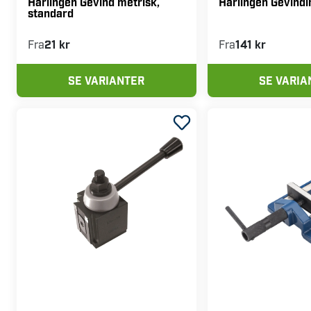
ARTNR:
495270
ARTNR:
81918
Harlingen Gevind metrisk,
Harlingen Gevind
standard
Fra
21 kr
Fra
141 kr
SE VARIANTER
SE VARIA