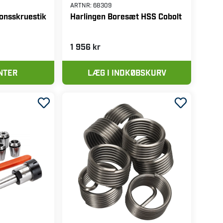
ARTNR:
68309
onsskruestik
Harlingen Boresæt HSS Cobolt
1 956 kr
NTER
LÆG I INDKØBSKURV