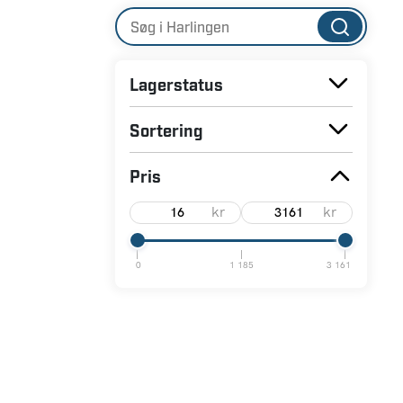
Lagerstatus
Sortering
Pris
kr
kr
0
1 185
3 161