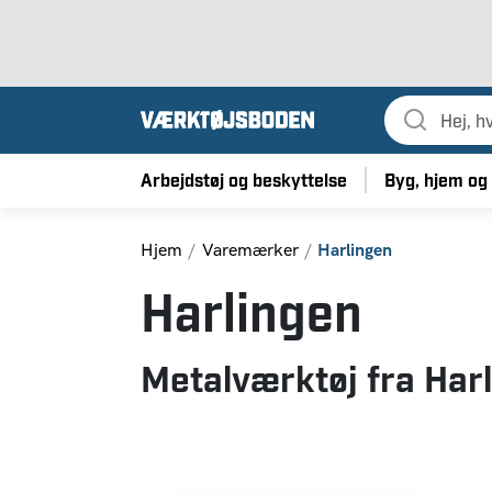
Kampagner
Nyheder
Varemærker
Reservdele
Kurser
Arbejdstøj og beskyttelse
Byg, hjem og
Hjem
Varemærker
Harlingen
Harlingen
Metalværktøj fra Har