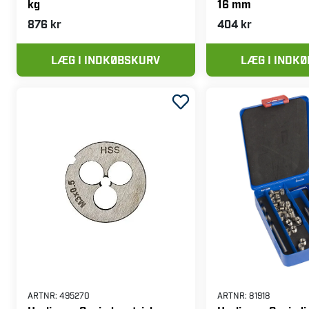
ARTNR:
69261
ARTNR:
170638
Harlingen Dornpresse, 1.000
Harlingen Borepat
kg
16 mm
876 kr
404 kr
LÆG I INDKØBSKURV
LÆG I INDK