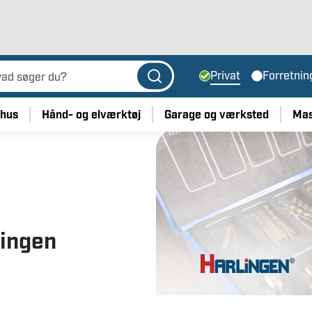
✅ Fri fragt ved køb over 800 kr på mindre pakker
Privat
Forretnin
 hus
Hånd- og elværktøj
Garage og værksted
Mas
lingen