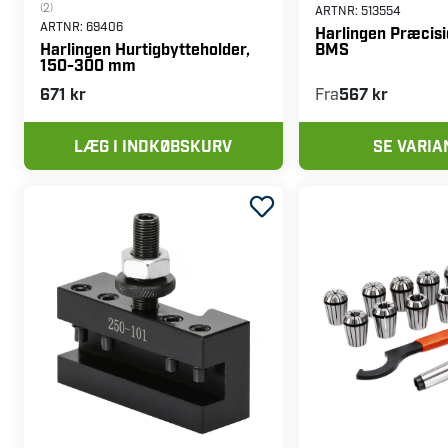
(2)
ARTNR:
513554
ARTNR:
69406
Harlingen Præcisi
BMS
Harlingen Hurtigbytteholder,
150-300 mm
671 kr
Fra
567 kr
LÆG I INDKØBSKURV
SE VARIA