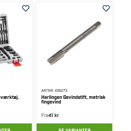
ARTNR:
495273
værktøj,
Harlingen Gevindstift, metrisk
fingevind
Fra
41 kr