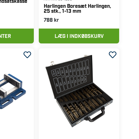
(4)
ARTNR:
504283
indsatskasse
Harlingen Boresæt Harlingen,
25 stk., 1-13 mm
788 kr
NTER
LÆG I INDKØBSKURV